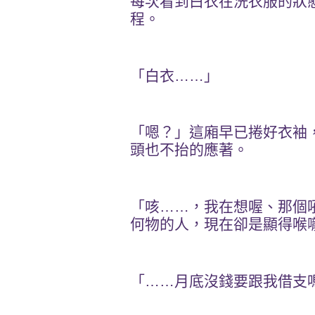
每次看到白衣在洗衣服的狀
程。
「白衣
……
」
「嗯？」這廂早已捲好衣袖
頭也不抬的應著。
「咳
……
，我在想喔、那個
何物的人，現在卻是顯得喉
「
……
月底沒錢要跟我借支