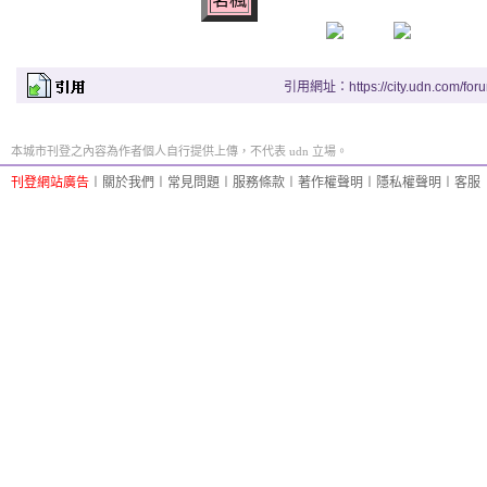
引用網址：https://city.udn.com/for
本城市刊登之內容為作者個人自行提供上傳，不代表 udn 立場。
刊登網站廣告
︱
關於我們
︱
常見問題
︱
服務條款
︱
著作權聲明
︱
隱私權聲明
︱
客服