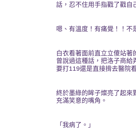
話，忍不住用手指戳了戳自
嗯、有溫度！有痛覺！！不
白衣看著面前直立立傻站著
曾說過這種話，把洛子商給
要打
119
還是直接揹去醫院
終於墨綠的眸子燦亮了起來
充滿笑意的嘴角。
「我病了。」