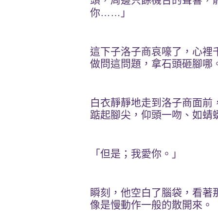
頭，周邊只餘機台的聲響，
你
……
」
這下子洛子商哀嚎了，心裡
做問這問題，拿石頭砸腳哪
白衣靜靜地走到洛子商面前
踮起腳尖，仰頭一吻、如蜻
「但是；我愛你。」
瞬刻，他空白了腦袋，看著
像是慢動作一般的散開來。