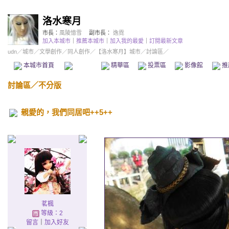
洛水寒月
市長：
風陵憶雪
副市長：
逸霓
加入本城市
｜
推薦本城市
｜
加入我的最愛
｜
訂閱最新文章
udn
／
城市
／
文學創作
／
同人創作
／
【洛水寒月】城市
／討論區／
本城市首頁
討論區
精華區
投票區
影像館
推
討論區
／
不分版
親愛的，我們同居吧++5++
茗楓
等級：2
留言
｜
加入好友