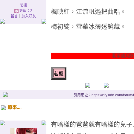
茗楓
楓映紅，江流帆過把曲唱。
等級：2
留言
｜
加入好友
梅初綻，雪華冰薄透鏡藏。
茗茶歲月好時光
茗楓
引用網址：https://city.udn.com/forum
原來....
有啥樣的爸爸就有啥樣的兒子..