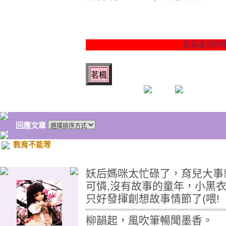
茗茶歲月好時光。
茗楓
回應文章
教育不能等
妖后媽咪太忙碌了，育兒大事
可憐,沒有故事的童年，小黑
只好發揮創想故事情節了(喂!
柳韻起，風吹筆暢聞墨香。