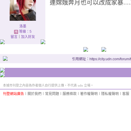
連嫦娥奔月也可以改成家暴....
洛墨
等級：5
留言
｜
加入好友
引用網址：https://city.udn.com/forum
本城市刊登之內容為作者個人自行提供上傳，不代表 udn 立場。
刊登網站廣告
︱
關於我們
︱
常見問題
︱
服務條款
︱
著作權聲明
︱
隱私權聲明
︱
客服