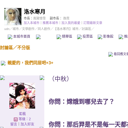
洛水寒月
市長：
風陵憶雪
副市長：
逸霓
加入本城市
｜
推薦本城市
｜
加入我的最愛
｜
訂閱最新文章
udn
／
城市
／
文學創作
／
同人創作
／
【洛水寒月】城市
／討論區／
本城市首頁
討論區
精華區
投票區
影像館
推
討論區
／
不分版
看回應文
親愛的，我們同居吧+3+
（中秋）
你問：嫦娥到哪兒去了？
茗楓
等級：2
你問：那后羿是不是每一天都
留言
｜
加入好友