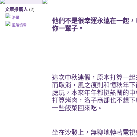
文章推薦人
(2)
洛墨
他們不是很幸運永遠在一起，
風陵憶雪
你一輩子。
這次中秋連假，原本打算一起
而取消，風之痕則和憶秋年下
處玩，本來年年都挺熱鬧的中
打算烤肉，洛子商卻也不想下
一些飯菜回來吃。
坐在沙發上，無聊地轉著電視