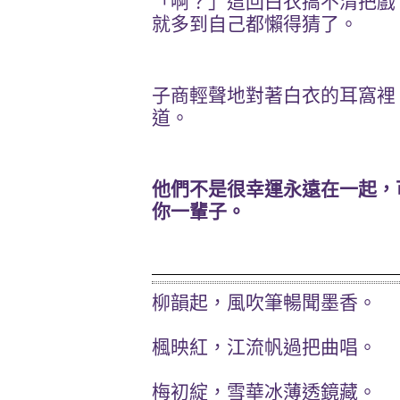
「啊？」這回白衣搞不清把戲
就多到自己都懶得猜了。
子商輕聲地對著白衣的耳窩裡
道。
他們不是很幸運永遠在一起，
你一輩子。
柳韻起，風吹筆暢聞墨香。
楓映紅，江流帆過把曲唱。
梅初綻，雪華冰薄透鏡藏。