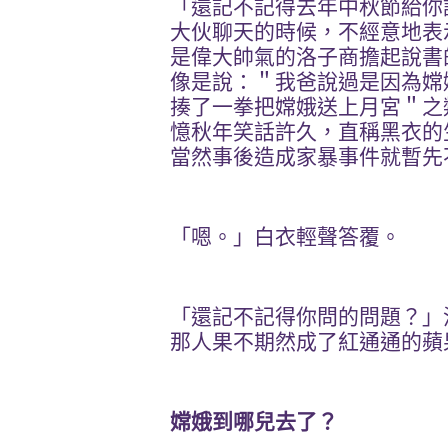
「還記不記得去年中秋節給你
大伙聊天的時候，不經意地表
是偉大帥氣的洛子商擔起說書
像是說：＂我爸說過是因為嫦
揍了一拳把嫦娥送上月宮＂之
憶秋年笑話許久，直稱黑衣的
當然事後造成家暴事件就暫先
「嗯。」白衣輕聲答覆。
「還記不記得你問的問題？」
那人果不期然成了紅通通的蘋
嫦娥到哪兒去了？