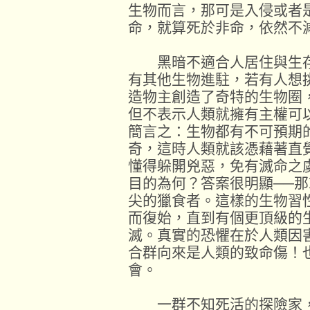
生物而言，那可是入侵或者
命，就算死於非命，依然不
黑暗不適合人居住與生存
有其他生物進駐，若有人想
造物主創造了奇特的生物圈
但不表示人類就擁有主權可
簡言之：生物都有不可預期
奇，這時人類就該憑藉著直
懂得躲開兇惡，免有滅命之
目的為何？答案很明顯──
尖的獵食者。這樣的生物習
而復始，直到有個更頂級的
滅。真實的恐懼在於人類因
合群向來是人類的致命傷！
會。
一群不知死活的探險家，