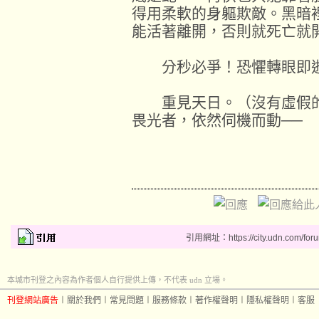
得用柔軟的身軀欺敵。黑暗
能活著離開，否則就死亡就
分秒必爭！恐懼轉眼即逝
重見天日。（沒有虛假的
畏光者，依然伺機而動──
引用網址：https://city.udn.com/for
本城市刊登之內容為作者個人自行提供上傳，不代表 udn 立場。
刊登網站廣告
︱
關於我們
︱
常見問題
︱
服務條款
︱
著作權聲明
︱
隱私權聲明
︱
客服