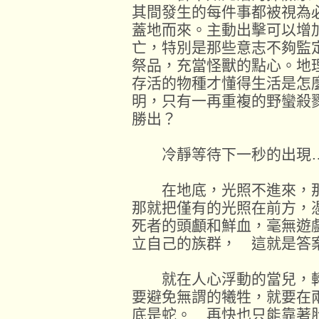
其間發生的每件事都被視為
蓋地而來。主動出擊可以增
亡，特別是那些意志不夠監
祭品，充當怪獸的點心。地
存活的物種才懂得生活是怎
明，只有一再重複的野蠻殺
勝出？
冷靜等待下一秒的出現
在地底，光照不進來，那
那就把僅有的光照在前方，
死者的頭顱和鮮血，毫無遊
立自己的族群， 這就是答
就在人心浮動的當兒，轉
要避免無謂的犧牲，就要在
底是蛇。 再快也只能靠著