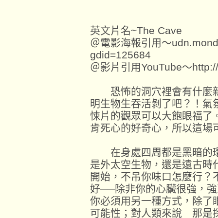
英文片名~The Cave
＠電影海報引用～udn.monday.c
gdid=125684
＠影片引用YouTube～http://ww
恐怖的洞穴裡會有什麼新
明生物生吞活剝了吧？！氣
悚片的觀眾可以大飽眼福了
肯死心的好奇心，所以這場
在身處四周都是黑暗的環
是外太空生物，還是遠古時
開始，不吊你味口怎麼行？
好──除非你的心臟很強，
你必須用另一種方式，除了
可能性；對人類來說 那是