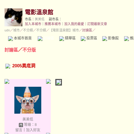
電影溫泉館
市長：
美美低
副市長：
加入本城市
｜
推薦本城市
｜
加入我的最愛
｜
訂閱最新文章
udn
／
城市
／
不分類
／
不分類
／
【電影溫泉館】城市
／討論區／
本城市首頁
討論區
精華區
投票區
影像館
推
討論區
／
不分版
2005異底洞
美美低
等級：8
留言
｜
加入好友