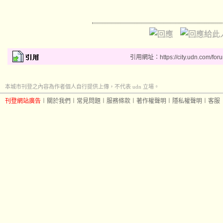
引用網址：https://city.udn.com/for
本城市刊登之內容為作者個人自行提供上傳，不代表 udn 立場。
刊登網站廣告
︱
關於我們
︱
常見問題
︱
服務條款
︱
著作權聲明
︱
隱私權聲明
︱
客服