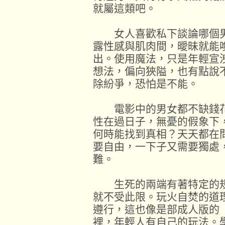
就屬這類吧。
女人喜歡私下談論哪個男
露性感與肌肉間，曖昧就能
出。使用魔法，只是年輕宣
想法，偏向狹隘，也有點說
除紛爭，恐怕是不能。
電影中的男女都不缺錢花
性在過日子，無憂的假象下
何時能找到真相？天天都在
要自由，一下子又需要獨處
難。
生死的兩端有著特定的規
就不受此限。玩火自焚的道
遵行，這也像是部成人版的
裡，年輕人有自己的玩法。