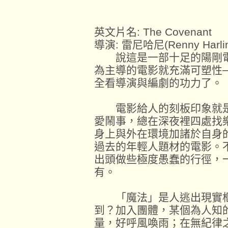
英文片名: The Covenant
導演: 雷尼哈尼(Renny Harli
說這是一部十足的陽剛電
為主導的電影就充滿可塑性
全看導演與編劇的功力了。
電影給人的刻板印象就是
愛鬧事，總在深夜裡四處找
身上與外在環境加諸於自身
過去的年輕人題材的電影。
出頭做些極度愚蠢的行徑，
有。
「魔法」是人逃出現實框
到？加入團體，某個為人知
量，好呼風喚雨；在無紀律