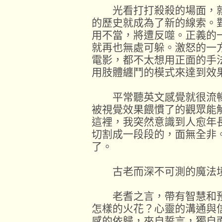
光看打打殺殺的場面，就
的歷史就成為了新的線索。
用不當，將遭反噬。正義的
就再也無處可躲。激怒的一
電影，都不太想用正面的手
用肢體纏鬥的模式來達到效
平常聽英文感覺就很流暢
被視覺效果餵慣了的觀眾能
這裡，我突然意識到人愈年
切割成一段段的，面無全非
了。
古老而深不可測的魔法境
老耆之言，帶有智慧和預
怎樣的火花？心靈的溝通與
感的依歸，來自誓言，獨自