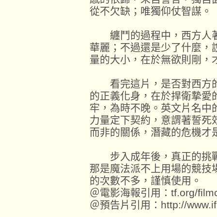
從不欠缺；唯獨仰仗智謀。
纏鬥的過程中，西方人著
華麗；不過還是少了什麼，
量的大小，在於無欲則剛，
看完這片，是否對西方的
的正義化身，在於捍衛摯愛
牢，為時不晚。英文片名中的「
力量定下契約，意謂著誓死
而非的關係，潛藏的危機才
步入成年後，真正的挑戰
那是魔法派不上用場的競技
的次數不多，謹慎使用。
＠電影海報引用：tf.org/filmc
＠預告片引用：http://www.ifil