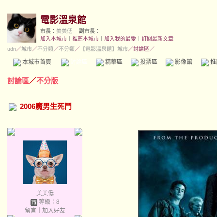
電影溫泉館
市長：
美美低
副市長：
加入本城市
｜
推薦本城市
｜
加入我的最愛
｜
訂閱最新文章
udn
／
城市
／
不分類
／
不分類
／
【電影溫泉館】城市
／討論區／
本城市首頁
討論區
精華區
投票區
影像館
推
討論區
／
不分版
2006魔男生死鬥
美美低
等級：8
留言
｜
加入好友