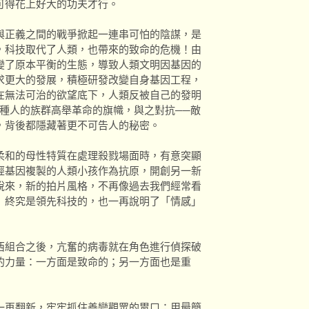
可得花上好大的功夫才行。
正義之間的戰爭掀起一連串可怕的陰謀，是
，科技取代了人類，也帶來的致命的危機！由
變了原本平衡的生態，導致人類文明因基因的
求更大的發展，積極研發改變自身基因工程，
在無法可治的欲望底下，人類反被自己的發明
種人的族群高舉革命的旗幟，與之對抗──敵
，背後都隱藏著更不可告人的秘密。
和的母性特質在處理殺戮場面時，有意突顯
經基因複製的人類小孩作為抗原，開創另一新
說來，新的拍片風格，不再像過去我們經常看
」終究是領先科技的，也一再說明了「情感」
組合之後，亢奮的病毒就在角色進行偵探破
的力量：一方面是致命的；另一方面也是重
再翻新，牢牢抓住善變觀眾的胃口；用最簡