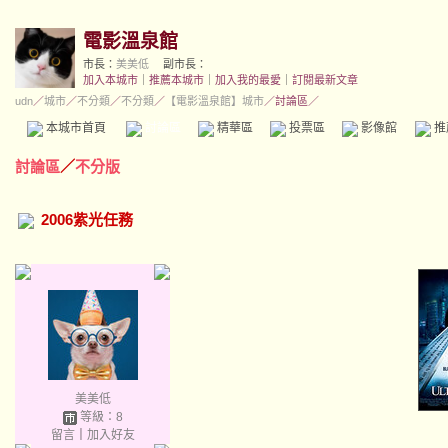
電影溫泉館
市長：
美美低
副市長：
加入本城市
｜
推薦本城市
｜
加入我的最愛
｜
訂閱最新文章
udn
／
城市
／
不分類
／
不分類
／
【電影溫泉館】城市
／討論區／
本城市首頁
討論區
精華區
投票區
影像館
推
討論區
／
不分版
2006紫光任務
美美低
等級：8
留言
｜
加入好友