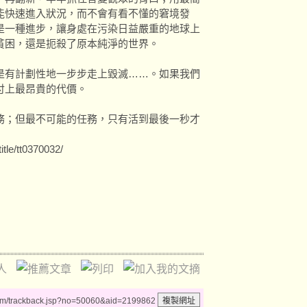
能快速進入狀況，而不會有看不懂的窘境發
是一種進步，讓身處在污染日益嚴重的地球上
貧困，還是扼殺了原本純淨的世界。
有計劃性地一步步走上毀滅……。如果我們
們付上最昂貴的代價。
；但最不可能的任務，只有活到最後一秒才
e/tt0370032/
um/trackback.jsp?no=50060&aid=2199862