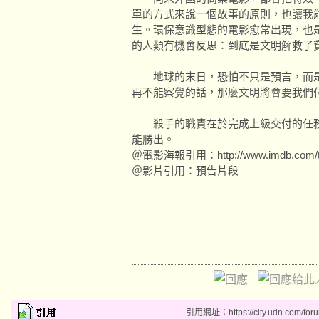
單的方式來說一個故事的原則，也讓我
生。環保意識型態的電影愈常出現，也
的人類有機會反思：到底是文明解救了
地球的末日，恐怕不只是預言，而是
再不能察覺的話，那麼文明將會要我
殺手的職責在於完成上級交付的任務
能勝出。
＠電影海報引用：http://www.imdb.com/titl
＠影片引用：預告片段
引用網址：https://city.udn.com/for