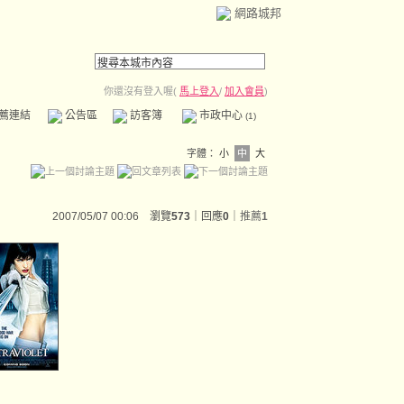
網路城邦
你還沒有登入喔(
馬上登入
/
加入會員
)
薦連結
公告區
訪客簿
市政中心
(1)
字體：
小
中
大
2007/05/07 00:06 瀏覽
573
｜回應
0
｜
推薦
1