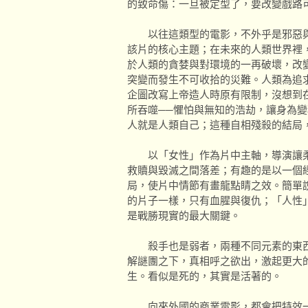
的致命傷：一旦被定型了，要改變戲路
以往這類型的電影，不外乎是邪惡與
該片的核心主題；在未來的人類世界裡
於人類的貪婪與對環境的一再破壞，改
突變而發生不可收拾的災難。人類為追
企圖改寫上帝造人時原有限制，沒想到
所吞噬──懼怕與無知的浩劫，讓身為變
人就是人類自己；這種自相殘殺的結局
以「女性」作為片中主軸，導演讓柔
救贖與毀滅之間落差；有趣的是以一個
局，使片中情節有畫龍點睛之效。簡單
的片子一樣，只有血腥與復仇；「人性
是戰勝現實的最大關鍵。
殺手也是弱者，兩種不同元素的東西
解謎團之下，真相呼之欲出，激起更大
生。看似是死的，其實是活著的。
向來外國的商業電影，都會把特效一