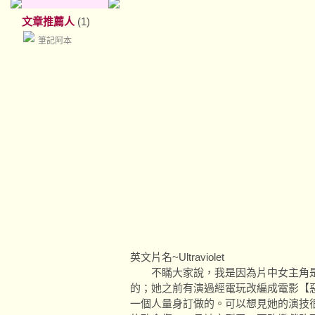
文章推薦人
(1)
筆記阿本
英文片名~Ultraviolet
不瞞大家說，我是因為片中女主角是蜜拉喬娃
的；她之前有演過經電玩改編成電影【
一個人量身訂做的。可以想見她的演技