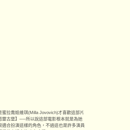
維琪(Milla Jovovich)才喜歡這部片
惡靈古堡】──所以說這部電影根本就是為她
很適合扮演這樣的角色，不過這也是許多演員