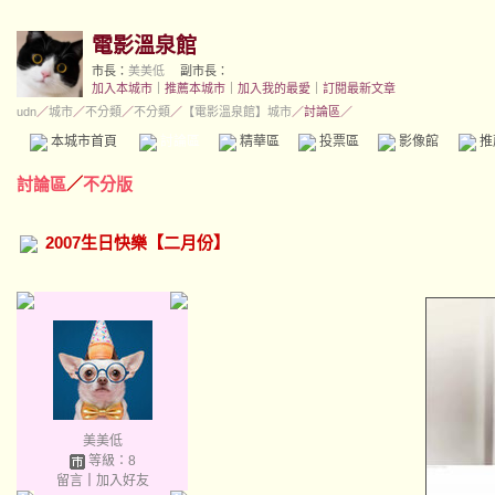
電影溫泉館
市長：
美美低
副市長：
加入本城市
｜
推薦本城市
｜
加入我的最愛
｜
訂閱最新文章
udn
／
城市
／
不分類
／
不分類
／
【電影溫泉館】城市
／討論區／
本城市首頁
討論區
精華區
投票區
影像館
推
討論區
／
不分版
2007生日快樂【二月份】
美美低
等級：8
留言
｜
加入好友