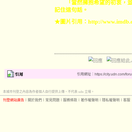
「當然擁抱希望的初衷，並
記住這句話。
★圖片引用：
http://www.imdb.c
引用網址：https://city.udn.com/for
本城市刊登之內容為作者個人自行提供上傳，不代表 udn 立場。
刊登網站廣告
︱
關於我們
︱
常見問題
︱
服務條款
︱
著作權聲明
︱
隱私權聲明
︱
客服