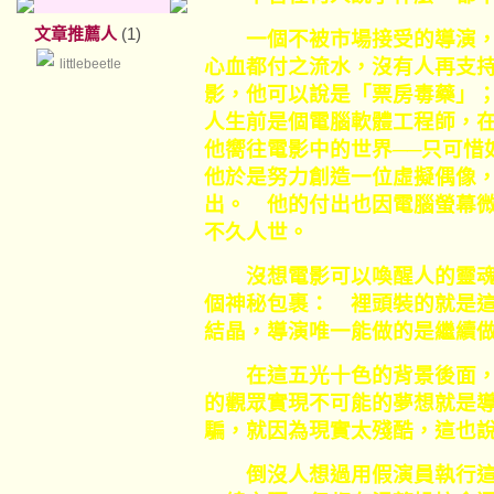
文章推薦人
(1)
一個不被市場接受的導演，
心血都付之流水，沒有人再支
littlebeetle
影，他可以說是「票房毒藥」
人生前是個電腦軟體工程師，在
他嚮往電影中的世界──只可惜
他於是努力創造一位虛擬偶像
出。 他的付出也因電腦螢幕
不久人世。
沒想電影可以喚醒人的靈魂
個神秘包裹： 裡頭裝的就是
結晶，導演唯一能做的是繼續
在這五光十色的背景後面，
的觀眾實現不可能的夢想就是
騙，就因為現實太殘酷，這也
倒沒人想過用假演員執行這