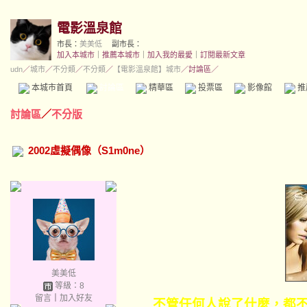
電影溫泉館
市長：
美美低
副市長：
加入本城市
｜
推薦本城市
｜
加入我的最愛
｜
訂閱最新文章
udn
／
城市
／
不分類
／
不分類
／
【電影溫泉館】城市
／討論區／
本城市首頁
討論區
精華區
投票區
影像館
推
討論區
／
不分版
2002虛擬偶像（S1m0ne）
美美低
等級：8
留言
｜
加入好友
不管任何人說了什麼，都不