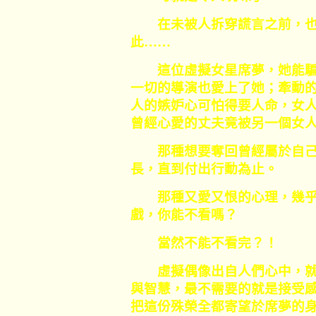
在未被人拆穿謊言之前，也
此
……
這位虛擬女星席夢，她能騙
一切的導演也愛上了她；牽動
人的嫉妒心可怕得要人命，女
曾經心愛的丈夫竟被另一個女
那種想要奪回曾經屬於自己
長，直到付出行動為止。
那種又愛又恨的心理，幾乎
戲，你能不看嗎？
當然不能不看完？！
虛擬偶像出自人們心中，就
與智慧，最不需要的就是接受
把這份殊榮全都寄望於席夢的