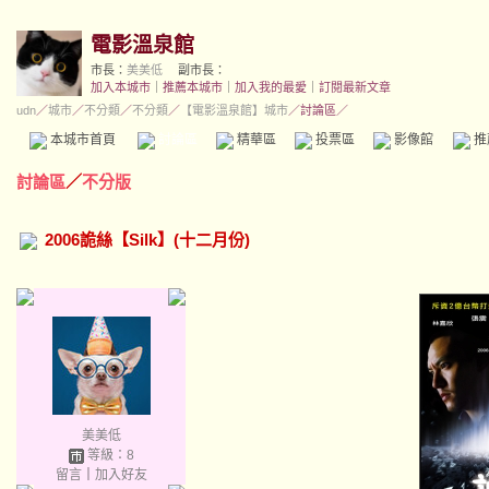
電影溫泉館
市長：
美美低
副市長：
加入本城市
｜
推薦本城市
｜
加入我的最愛
｜
訂閱最新文章
udn
／
城市
／
不分類
／
不分類
／
【電影溫泉館】城市
／討論區／
本城市首頁
討論區
精華區
投票區
影像館
推
討論區
／
不分版
2006詭絲【Silk】(十二月份)
美美低
等級：8
留言
｜
加入好友