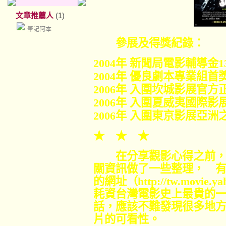
文章推薦人
(1)
筆記阿本
參展及得獎紀錄：
2004
年 新聞局電影輔導金
1
2004
年 優良劇本專業組首
2006
年 入圍坎城影展官方
2006
年 入圍夏威夷國際影
2006
年 入圍東京影展亞洲
★ ★ ★
在分享觀影心得之前，
關資訊做了一些整理， 
的網址（
http://tw.movie.y
耗資台灣電影史上最貴的
話，應該不難發現很多地
片的可看性。