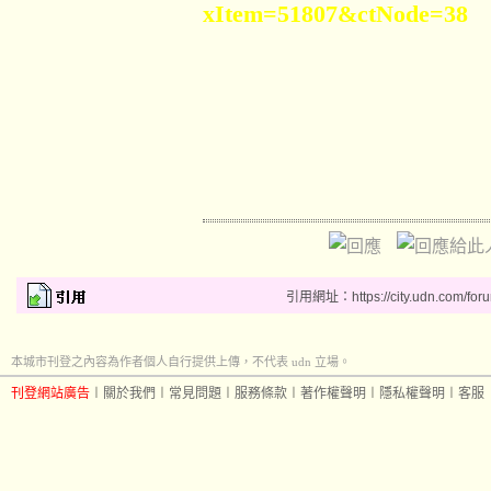
xItem=51807&ctNode=38
引用網址：https://city.udn.com/for
本城市刊登之內容為作者個人自行提供上傳，不代表 udn 立場。
刊登網站廣告
︱
關於我們
︱
常見問題
︱
服務條款
︱
著作權聲明
︱
隱私權聲明
︱
客服