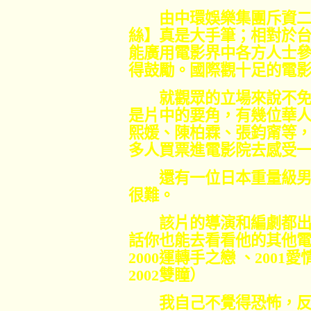
由中環娛樂集團斥資二
絲】真是大手筆；相對於
能廣用電影界中各方人士
得鼓勵。國際觀十足的電
就觀眾的立場來說不免
是片中的要角，有幾位華
熙媛、陳柏霖、張鈞甯等
多人買票進電影院去感受
還有一位日本重量級男
很難。
該片的導演和編劇都出
話你也能去看看他的其他
2000
運轉手之戀
、
2001
愛
2002
雙瞳）
我自己不覺得恐怖，反