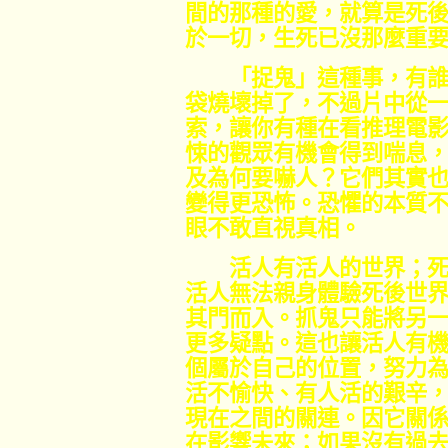
間的那種的愛，就算是死後
於一切，生死已沒那麼重
「捉鬼」這種事，有誰
袋燒壞掉了，不過片中從
索，讓你有種在看推理電
悚的觀眾有機會得到喘息
及為何要嚇人？它們其實
變得更恐怖。恐懼的本質
眼不敢直視真相。
活人有活人的世界；死
活人無法親身體驗死後世
其門而入。抓鬼只能將另
更多疑點。這也讓活人有
個屬於自己的位置，努力
活不愉快、有人活的艱辛
現在之間的關連。因它關
在影響未來；如果沒有過