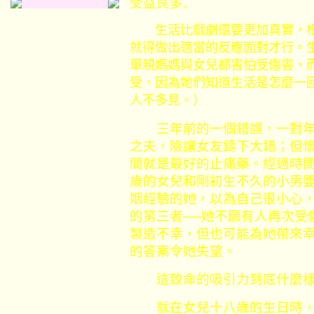
受益良多。
生活比戲劇還要更加真實，根
就得做出適當的反應面對才行。
單親媽媽與女兒都害怕受傷害，
受，因為她們知道生活是怎麼一
人不多見。）
三年前的一個錯誤，一對年
之夫，險讓女友鑄下大錯；但
間就是最好的止痛藥。經過時
歲的女兒和剛初生不久的小男
姻經驗的她，以為自己很小心，
的第三者──她不願有人再次受
製造不幸，但也可能為她帶來
的答案令她失望。
這致命的吸引力到底什麼樣
就在女兒十八歲的生日時，