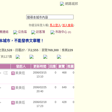
網路城邦
你還沒有登入喔(
馬上登入
/
加入會員
)
薦連結
公告區
訪客簿
市政中心
(0)
主題
2,528
、回覆
27
／共
2,555
｜瀏覽
769,300
｜推薦
229
／共127頁
發起人
更新時間
回應
瀏覽
推薦
＞〔三
美美低
2006/03/15
0
468
0
13:10
＞
美美低
2006/02/25
0
649
0
20:40
＞
美美低
2006/02/18
0
428
0
17:23