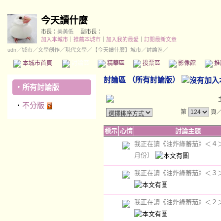
今天讀什麼
市長：
美美低
副市長：
加入本城市
｜
推薦本城市
｜
加入我的最愛
｜
訂閱最新文章
udn
／
城市
／
文學創作
／
現代文學
／
【今天讀什麼】城市
／討論區／
本城市首頁
討論區
精華區
投票區
影像館
推
討論區
（
所有討論版
）
‧
所有討論版
‧
不分版
第
頁
標示
心情
討論主題
我正在讀《油炸綠蕃茄》＜４
月份〕
我正在讀《油炸綠蕃茄》＜３
我正在讀《油炸綠蕃茄》＜２