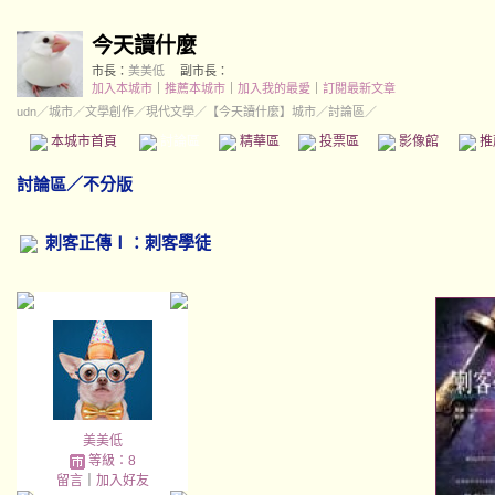
今天讀什麼
市長：
美美低
副市長：
加入本城市
｜
推薦本城市
｜
加入我的最愛
｜
訂閱最新文章
udn
／
城市
／
文學創作
／
現代文學
／
【今天讀什麼】城市
／討論區／
本城市首頁
討論區
精華區
投票區
影像館
推
討論區
／
不分版
刺客正傳Ⅰ：刺客學徒
美美低
等級：8
留言
｜
加入好友