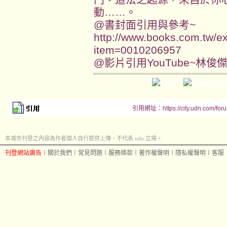
動……。
@書封面引用與參考~
http://www.books.com.tw/ex
item=0010206957
@影片引用YouTube~林俊
引用網址：https://city.udn.com/for
本城市刊登之內容為作者個人自行提供上傳，不代表 udn 立場。
刊登網站廣告
︱
關於我們
︱
常見問題
︱
服務條款
︱
著作權聲明
︱
隱私權聲明
︱
客服