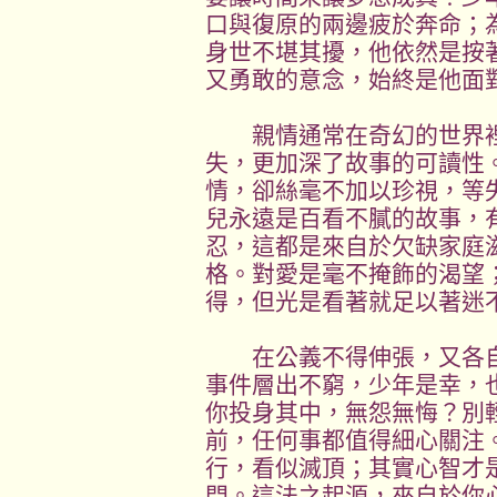
口與復原的兩邊疲於奔命；
身世不堪其擾，他依然是按
又勇敢的意念，始終是他面
親情通常在奇幻的世界裡
失，更加深了故事的可讀性
情，卻絲毫不加以珍視，等
兒永遠是百看不膩的故事，
忍，這都是來自於欠缺家庭
格。對愛是毫不掩飾的渴望
得，但光是看著就足以著
在公義不得伸張，又各自
事件層出不窮，少年是幸，
你投身其中，無怨無悔？別
前，任何事都值得細心關注
行，看似滅頂；其實心智才
門。這法之起源，來自於你