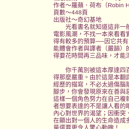
作者～羅蘋．荷布（Robin H
頁數～448頁
出版社～奇幻基地
光看書名就知道這非一般
電影風潮，不找一本來看看
得有較多的預算──因它共
能體會作者與譯者（嚴韻）
得要花時間再三品味，才能
你千萬別被這本厚達四百
得那麼嚴重。由於這是本翻
經歷的描寫，不必太過傷腦
腳步，你會發現原來在善與
這樣一個角色努力在自己複
者想要表達的不是讓人看的
內心對世界的渴望；因衝突
在顯出對一個人的生命造成
量還要更令人驚心動魄！