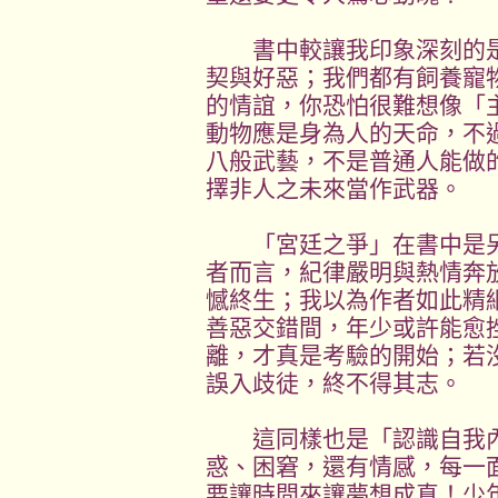
書中較讓我印象深刻的是
契與好惡；我們都有飼養寵
的情誼，你恐怕很難想像「
動物應是身為人的天命，不
八般武藝，不是普通人能做
擇非人之未來當作武器。
「宮廷之爭」在書中是另
者而言，紀律嚴明與熱情奔
憾終生；我以為作者如此精
善惡交錯間，年少或許能愈
離，才真是考驗的開始；若
誤入歧徒，終不得其志。
這同樣也是「認識自我內
惑、困窘，還有情感，每一
要讓時間來讓夢想成真！少