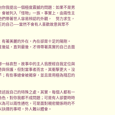
你我提出一個極度震撼的問題：如果不是男
，會被列入「怪物」一族。事實上，由兩性主
他們帶著世人容易辨認的外觀， 努力求生，
正的自己──當然不會有人喜歡故意與眾不
有著美麗的外在，內在卻是十足的陽剛。
往後延，直到最後，才得帶著真實的自己去面
一絲哀愁。故事中的主人翁歷經自我定位與
持與保護，但對當事者而言，其衝擊更大。沒
子；有些事總會被揭穿，並且是用極為殘忍的
述說自己的特殊之處。其實，每個人都有一
角色，對你我都不成問題；可是有人卻要時時
以為可以兩性通吃，可是面對親密關係時的不
以抉擇的事吧，外人難以體會。