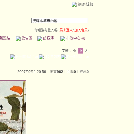
網路城邦
你還沒有登入喔(
馬上登入
/
加入會員
)
薦連結
公告區
訪客簿
市政中心
(0)
字體：
小
中
大
2007/02/11 20:56 瀏覽
962
｜回應
0
｜
推薦
0