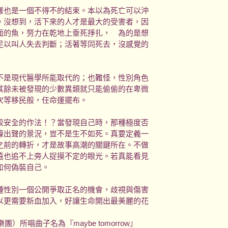
也是一個不得不的結束。本以為死亡可以沖
。沒想到，活下來的人才是最大的受害者，因
面的魚，努力在乾地上垂死掙扎， 為的是想
足以叫人失去判斷；活著等同死去，沒感覺的
是現代醫學所能取代的；也難怪，性別角色
其餘未被發現的少數異類就只能偷偷的在卑微
次等移民般，任命運擺布。
安全的作法！？當發現自己時，那種極度否
嚎出聲的景況，豈不是生不如死。真要定義一
之前的轉折，才是故事高潮的關鍵所在。不做
遠也追不上旁人捉摸不定的眼光。若真能看見
如何偽裝自己。
性別一個公開爭取正名的機會，歧視與傷害
以更需要新血加入，好讓生命開出最美麗的花
樂團）所唱曲子名為『maybe tomorrow』