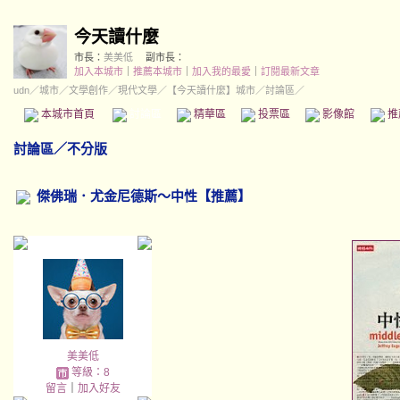
今天讀什麼
市長：
美美低
副市長：
加入本城市
｜
推薦本城市
｜
加入我的最愛
｜
訂閱最新文章
udn
／
城市
／
文學創作
／
現代文學
／
【今天讀什麼】城市
／討論區／
本城市首頁
討論區
精華區
投票區
影像館
推
討論區
／
不分版
傑佛瑞．尤金尼德斯～中性【推薦】
美美低
等級：8
留言
｜
加入好友