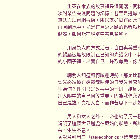
生死在家族的故事裡是個開端，同樣
淡對某些尖銳問題的記憶，甚至是逃城
無法與現實相抗衡，所以就如同跳離水
再回到水中。光是這重返之路的過程就
軀殼，如何能在絕望中看見希望。
用身為人的方式活著，自由與尊重不
的歸屬被無故限制在已知的光譜之中，
的小圈子裡，出賣自己，賺取尊嚴，像
聰明人知道如何順迎時勢，那是比較
認又必須被原始靈魂驅使的自我又會哀
生為何？性別只是故事中的一則；結尾
別人眼中的自己何等重要，因為我們永
自己是誰，真相大白，而非苦思下一步
男人和女人之外，上帝也給了另一種
說明了這個世界還處在原始的狀態，所
朵，生生不息。
★影片引用自（stereophonics立體音響