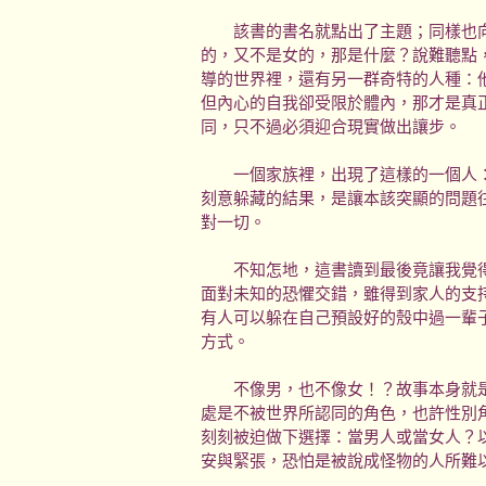
該書的書名就點出了主題；同樣也向
的，又不是女的，那是什麼？說難聽點
導的世界裡，還有另一群奇特的人種：
但內心的自我卻受限於體內，那才是真
同，只不過必須迎合現實做出讓步。
一個家族裡，出現了這樣的一個人：
刻意躲藏的結果，是讓本該突顯的問題
對一切。
不知怎地，這書讀到最後竟讓我覺得
面對未知的恐懼交錯，雖得到家人的支
有人可以躲在自己預設好的殼中過一輩
方式。
不像男，也不像女！？故事本身就是
處是不被世界所認同的角色，也許性別
刻刻被迫做下選擇：當男人或當女人？
安與緊張，恐怕是被說成怪物的人所難