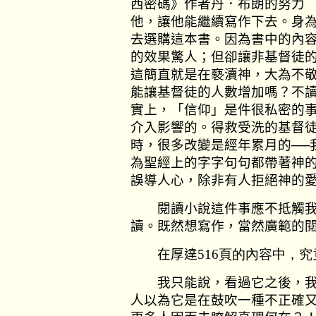
西密碼》作者丹．布朗的努力
他，讓他能繼續寫作下去。身
去選購這本書。因為書中的內
的效果驚人；但卻讓非基督徒
這簡直就是在褻瀆神，大為不
能讓基督徒的人數增加嗎？不
實上，「信仰」是件很私密的
介入影響的。得救受洗的基督
時，很多改變是經年累月的──
為聖經上的字字句句都帶著神
誤導人心，除非有人拒絕神的
閱讀小說這件事應不抵觸我
讀。既然想寫作，當然廣範的
在厚達
516頁的內容中，
我只能說，看過它之後，我會
人以為它是在鼓吹一種不正確