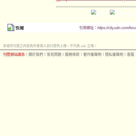
引用網址：https://city.udn.com/for
本城市刊登之內容為作者個人自行提供上傳，不代表 udn 立場。
刊登網站廣告
︱
關於我們
︱
常見問題
︱
服務條款
︱
著作權聲明
︱
隱私權聲明
︱
客服