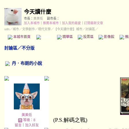
今天讀什麼
市長：
美美低
副市長：
加入本城市
｜
推薦本城市
｜
加入我的最愛
｜
訂閱最新文章
udn
／
城市
／
文學創作
／
現代文學
／
【今天讀什麼】城市
／討論區／
本城市首頁
討論區
精華區
投票區
影像館
推
討論區
／
不分版
丹．布朗的小說
美美低
(P.S.解碼之戰)
等級：8
留言
｜
加入好友