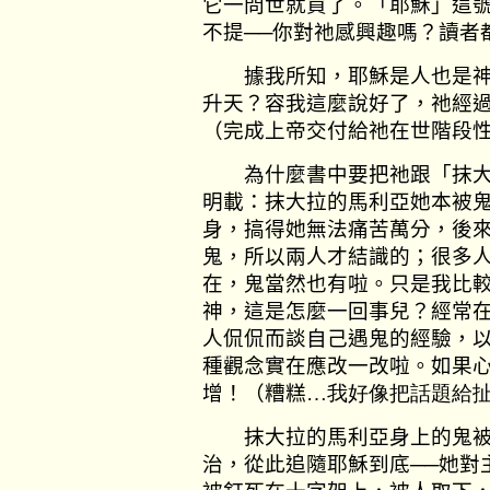
它一問世就買了。「耶穌」這
不提──你對祂感興趣嗎？讀者
據我所知，耶穌是人也是神
升天？容我這麼說好了，祂經
（完成上帝交付給祂在世階
為什麼書中要把祂跟「抹大
明載：抹大拉的馬利亞她本被
身，搞得她無法痛苦萬分，後
鬼，所以兩人才結識的；很多人
在，鬼當然也有啦。只是我比
神，這是怎麼一回事兒？經常
人侃侃而談自己遇鬼的經驗，
種觀念實在應改一改啦。如果
增！（糟糕
…我好像把話題
抹大拉的馬利亞身上的鬼被
治，從此追隨耶穌到底──她對