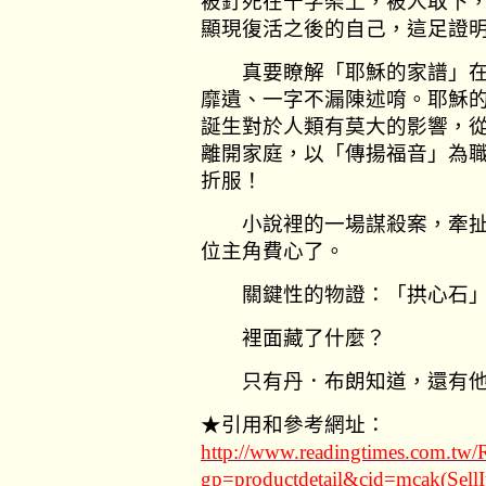
被釘死在十字架上，被人取下
顯現復活之後的自己，這足證
真要瞭解「耶穌的家譜」在
靡遺、一字不漏陳述唷。耶穌
誕生對於人類有莫大的影響，
離開家庭，以「傳揚福音」為
折服！
小說裡的一場謀殺案，牽扯
位主角費心了。
關鍵性的物證：「拱心石」
裡面藏了什麼？
只有丹．布朗知道，還有他
★引用和參考網址：
http://www.readingtimes.com.tw/
gp=productdetail&cid=mcak(Sel