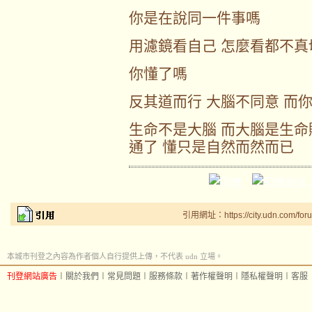
你是在說同一件事嗎
用濾鏡看自己 怎麼看都不真
你懂了嗎
反其道而行 大腦不同意 而
生命不是大腦 而大腦是生命
通了 懂只是自然而然而已
引用網址：https://city.udn.com/for
本城市刊登之內容為作者個人自行提供上傳，不代表 udn 立場。
刊登網站廣告
︱
關於我們
︱
常見問題
︱
服務條款
︱
著作權聲明
︱
隱私權聲明
︱
客服