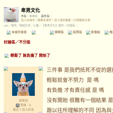
卑男文化
市長：
美美低
副市長：
加入本城市
｜
推薦本城市
｜
加入我的最愛
｜
訂閱最新文章
udn
／
城市
／
情感交流
／
心靈
／
【卑男文化】城市
／討論區／
本城市首頁
討論區
精華區
投票區
影像館
推
討論區
／
不分版
輕鬆了 無負擔了 開始了
三件事 是我們抵死不從的選
輕鬆就會不努力 是 嗎
有負擔 才有責任感 是 嗎
沒有開始 很難有一個結果 是
美美低
等級：8
跟以往所理解的不同 因為與
留言
｜
加入好友