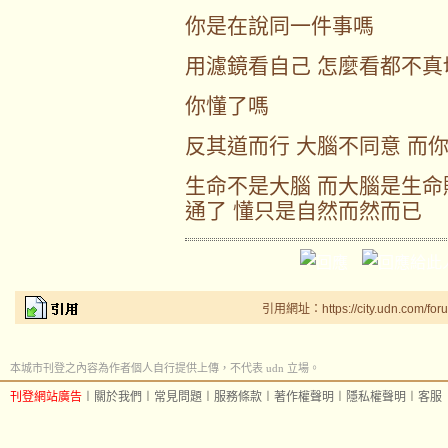
你是在說同一件事嗎
用濾鏡看自己 怎麼看都不真
你懂了嗎
反其道而行 大腦不同意 而
生命不是大腦 而大腦是生命
通了 懂只是自然而然而已
引用網址：https://city.udn.com/for
本城市刊登之內容為作者個人自行提供上傳，不代表 udn 立場。
刊登網站廣告
︱
關於我們
︱
常見問題
︱
服務條款
︱
著作權聲明
︱
隱私權聲明
︱
客服