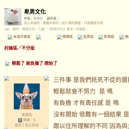
卑男文化
市長：
美美低
副市長：
加入本城市
｜
推薦本城市
｜
加入我的最愛
｜
訂閱最新文章
udn
／
城市
／
情感交流
／
心靈
／
【卑男文化】城市
／討論區／
本城市首頁
討論區
精華區
投票區
影像館
推
討論區
／
不分版
輕鬆了 無負擔了 開始了
三件事 是我們抵死不從的選
輕鬆就會不努力 是 嗎
有負擔 才有責任感 是 嗎
沒有開始 很難有一個結果 是
美美低
等級：8
跟以往所理解的不同 因為與
留言
｜
加入好友