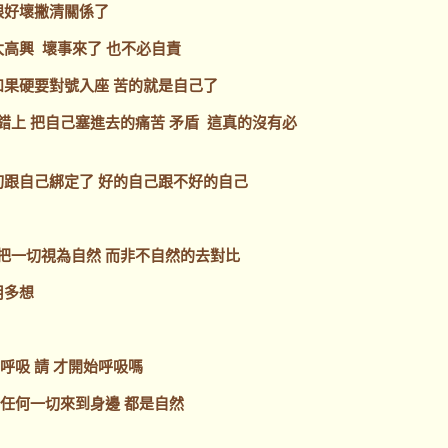
跟好壞撇清關係了
太高興 壞事來了 也不必自責
如果硬要對號入座 苦的就是自己了
錯上 把自己塞進去的痛苦 矛盾 這真的沒有必
切跟自己綁定了 好的自己跟不好的自己
把一切視為自然 而非不自然的去對比
用多想
呼吸 請 才開始呼吸嗎
 任何一切來到身邊 都是自然