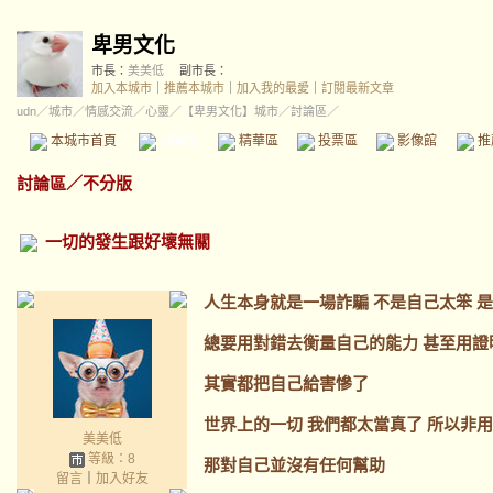
卑男文化
市長：
美美低
副市長：
加入本城市
｜
推薦本城市
｜
加入我的最愛
｜
訂閱最新文章
udn
／
城市
／
情感交流
／
心靈
／
【卑男文化】城市
／討論區／
本城市首頁
討論區
精華區
投票區
影像館
推
討論區
／
不分版
一切的發生跟好壞無關
人生本身就是一場詐騙 不是自己太笨 
總要用對錯去衡量自己的能力 甚至用證
其實都把自己給害慘了
世界上的一切 我們都太當真了 所以非
美美低
等級：8
那對自己並沒有任何幫助
留言
｜
加入好友