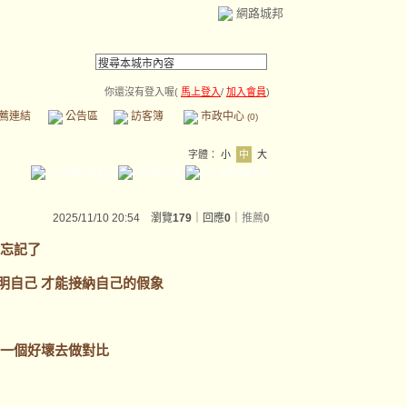
網路城邦
你還沒有登入喔(
馬上登入
/
加入會員
)
薦連結
公告區
訪客簿
市政中心
(0)
字體：
小
中
大
2025/11/10 20:54 瀏覽
179
｜回應
0
｜
推薦
0
是忘記了
明自己 才能接納自己的假象
用一個好壞去做對比