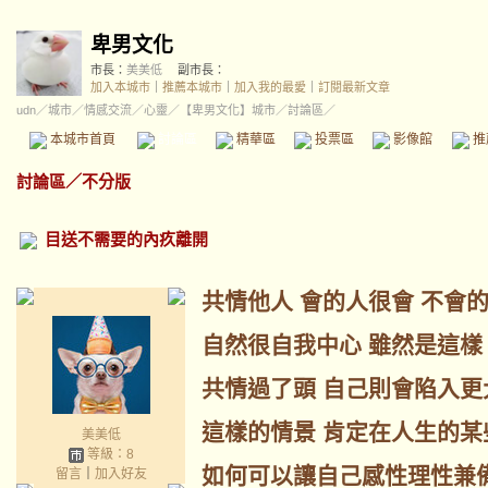
卑男文化
市長：
美美低
副市長：
加入本城市
｜
推薦本城市
｜
加入我的最愛
｜
訂閱最新文章
udn
／
城市
／
情感交流
／
心靈
／
【卑男文化】城市
／討論區／
本城市首頁
討論區
精華區
投票區
影像館
推
討論區
／
不分版
目送不需要的內疚離開
共情他人 會的人很會 不會
自然很自我中心 雖然是這樣
共情過了頭 自己則會陷入更
這樣的情景 肯定在人生的某
美美低
等級：8
如何可以讓自己感性理性兼備
留言
｜
加入好友