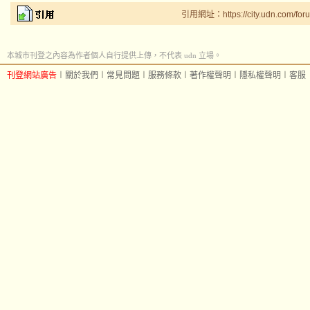
引用網址：https://city.udn.com/for
本城市刊登之內容為作者個人自行提供上傳，不代表 udn 立場。
刊登網站廣告
︱
關於我們
︱
常見問題
︱
服務條款
︱
著作權聲明
︱
隱私權聲明
︱
客服