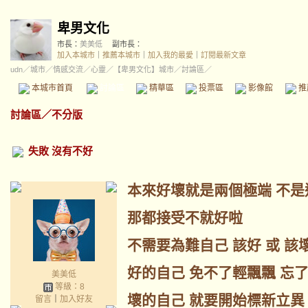
卑男文化
市長：
美美低
副市長：
加入本城市
｜
推薦本城市
｜
加入我的最愛
｜
訂閱最新文章
udn
／
城市
／
情感交流
／
心靈
／
【卑男文化】城市
／討論區／
本城市首頁
討論區
精華區
投票區
影像館
推
討論區
／
不分版
失敗 沒有不好
本來好壞就是兩個極端 不是
那都接受不就好啦
不需要為難自己 該好 或 該
好的自己 免不了輕飄飄 忘
美美低
等級：8
壞的自己 就要開始標新立異
留言
｜
加入好友