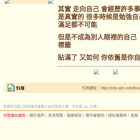
其實 走向自己 會經歷許多事
是真實的 很多時候是勉強自
滿足都不可能
但是不成為別人眼裡的自己 
標籤
貼滿了 又如何 你依舊是你
引用網址：https://city.udn.com/for
本城市刊登之內容為作者個人自行提供上傳，不代表 udn 立場。
刊登網站廣告
︱
關於我們
︱
常見問題
︱
服務條款
︱
著作權聲明
︱
隱私權聲明
︱
客服