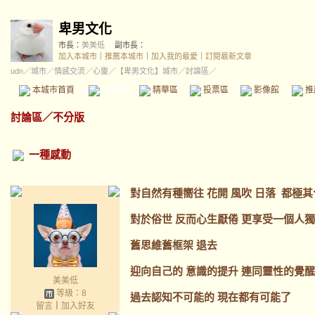
卑男文化
市長：
美美低
副市長：
加入本城市
｜
推薦本城市
｜
加入我的最愛
｜
訂閱最新文章
udn
／
城市
／
情感交流
／
心靈
／
【卑男文化】城市
／討論區／
本城市首頁
討論區
精華區
投票區
影像館
推
討論區
／
不分版
一種感動
對自然有種嚮往 花開 風吹 日落 都極
對於俗世 反而心生厭倦 更享受一個人
舊思維舊框架 退去
迎向自己的 意識的提升 連同靈性的覺醒 
美美低
等級：8
過去認知不可能的 現在都有可能了
留言
｜
加入好友