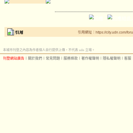
引用網址：https://city.udn.com/for
本城市刊登之內容為作者個人自行提供上傳，不代表 udn 立場。
刊登網站廣告
︱
關於我們
︱
常見問題
︱
服務條款
︱
著作權聲明
︱
隱私權聲明
︱
客服