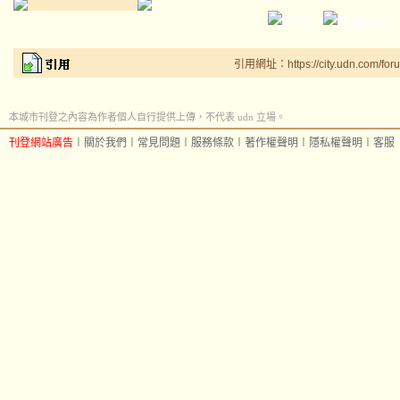
引用網址：https://city.udn.com/for
本城市刊登之內容為作者個人自行提供上傳，不代表 udn 立場。
刊登網站廣告
︱
關於我們
︱
常見問題
︱
服務條款
︱
著作權聲明
︱
隱私權聲明
︱
客服