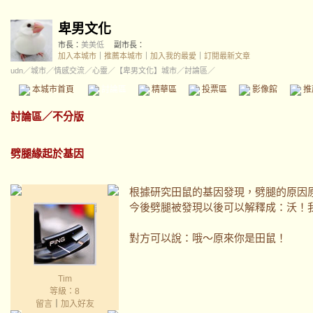
卑男文化
市長：
美美低
副市長：
加入本城市
｜
推薦本城市
｜
加入我的最愛
｜
訂閱最新文章
udn
／
城市
／
情感交流
／
心靈
／
【卑男文化】城市
／討論區／
本城市首頁
討論區
精華區
投票區
影像館
推
討論區
／
不分版
劈腿緣起於基因
根據研究田鼠的基因發現，劈腿的原因
今後劈腿被發現以後可以解釋成：沃！
對方可以說：哦～原來你是田鼠！
Tim
等級：8
留言
｜
加入好友