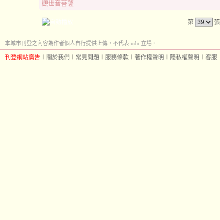
觀世音菩薩
第
張
本城市刊登之內容為作者個人自行提供上傳，不代表 udn 立場。
刊登網站廣告
︱
關於我們
︱
常見問題
︱
服務條款
︱
著作權聲明
︱
隱私權聲明
︱
客服