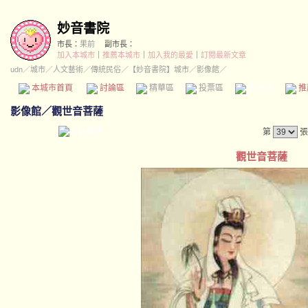
妙音書院
市長：
果前
副市長：
加入本城市
｜
推薦本城市
｜
加入我的最愛
｜
訂閱最新文章
udn
／
城市
／
人文藝術
／
傳統民俗
／
【妙音書院】城市
／影像館／
本城市首頁
討論區
精華區
投票區
影像館
推
影像館
／
觀世音菩薩
第
張
觀世音菩薩