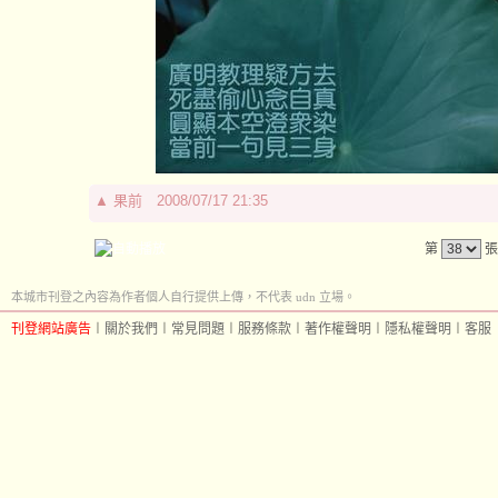
▲
果前
2008/07/17 21:35
第
張
本城市刊登之內容為作者個人自行提供上傳，不代表 udn 立場。
刊登網站廣告
︱
關於我們
︱
常見問題
︱
服務條款
︱
著作權聲明
︱
隱私權聲明
︱
客服