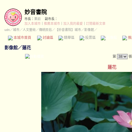
妙音書院
市長：
果前
副市長：
加入本城市
｜
推薦本城市
｜
加入我的最愛
｜
訂閱最新文章
udn
／
城市
／
人文藝術
／
傳統民俗
／
【妙音書院】城市
／影像館／
本城市首頁
討論區
精華區
投票區
影像館
推
影像館
／
蓮花
第
張
蓮花