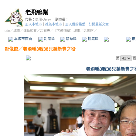
老飛鴨幫
市長：
傑瑞-Jerry
副市長：
加入本城市
｜
推薦本城市
｜
加入我的最愛
｜
訂閱最新文章
udn
／
城市
／
運動競賽
／
高爾夫
／
【老飛鴨幫】城市
／影像館／
本城市首頁
討論區
精華區
投票區
影像館
推
影像館
／
老飛鴨3戰38兄弟新豐之役
第
張
老飛鴨3戰38兄弟新豐之役 