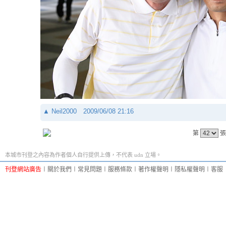
▲
Neil2000
2009/06/08 21:16
第
張
本城市刊登之內容為作者個人自行提供上傳，不代表 udn 立場。
刊登網站廣告
︱
關於我們
︱
常見問題
︱
服務條款
︱
著作權聲明
︱
隱私權聲明
︱
客服