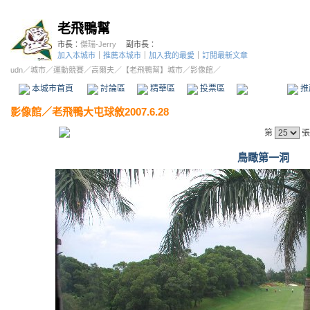
老飛鴨幫
市長：
傑瑞-Jerry
副市長：
加入本城市
｜
推薦本城市
｜
加入我的最愛
｜
訂閱最新文章
udn
／
城市
／
運動競賽
／
高爾夫
／
【老飛鴨幫】城市
／影像館／
本城市首頁
討論區
精華區
投票區
影像館
推
影像館
／
老飛鴨大屯球敘2007.6.28
第
張
鳥瞰第一洞