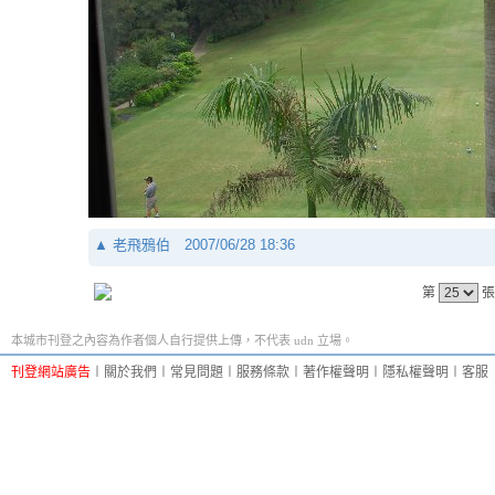
▲
老飛鴉伯
2007/06/28 18:36
第
張
本城市刊登之內容為作者個人自行提供上傳，不代表 udn 立場。
刊登網站廣告
︱
關於我們
︱
常見問題
︱
服務條款
︱
著作權聲明
︱
隱私權聲明
︱
客服