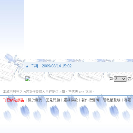
▲
千朔
2009/08/14 15:02
第
張
本城市刊登之內容為作者個人自行提供上傳，不代表 udn 立場。
刊登網站廣告
︱
關於我們
︱
常見問題
︱
服務條款
︱
著作權聲明
︱
隱私權聲明
︱
客服