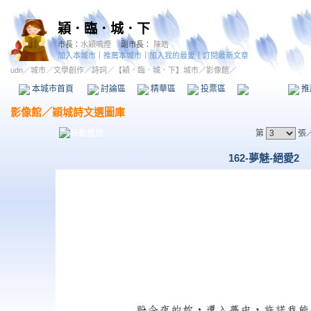
穎．臨．城．下
市長：
水穎鳴煙
副市長：
陳皓
加入本城市
｜
推薦本城市
｜
加入我的最愛
｜
訂閱最新文章
udn
／
城市
／
文學創作
／
詩詞
／
【穎．臨．城．下】城市
／影像館／
本城市首頁
討論區
精華區
投票區
影像館
推
影像館
／
穎城詩文選圖庫
第
張
162-夢魅-絕愛2