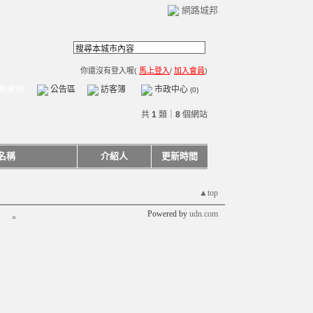
網路城邦
你還沒有登入喔(
馬上登入
/
加入會員
)
薦連結
公告區
訪客簿
市政中心
(0)
共
1
類｜
8
個網站
名稱
介紹人
更新時間
▲top
Powered by
udn.com