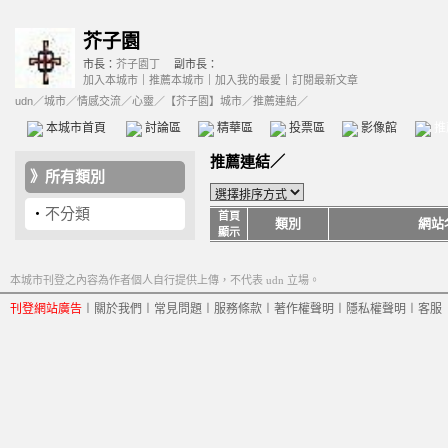
芥子園
市長：
芥子園丁
副市長：
加入本城市
｜
推薦本城市
｜
加入我的最愛
｜
訂閱最新文章
udn
／
城市
／
情感交流
／
心靈
／
【芥子園】城市
／推薦連結／
本城市首頁
討論區
精華區
投票區
影像館
推
推薦連結／
》
所有類別
‧
不分類
首頁
類別
網站
顯示
本城市刊登之內容為作者個人自行提供上傳，不代表 udn 立場。
刊登網站廣告
︱
關於我們
︱
常見問題
︱
服務條款
︱
著作權聲明
︱
隱私權聲明
︱
客服