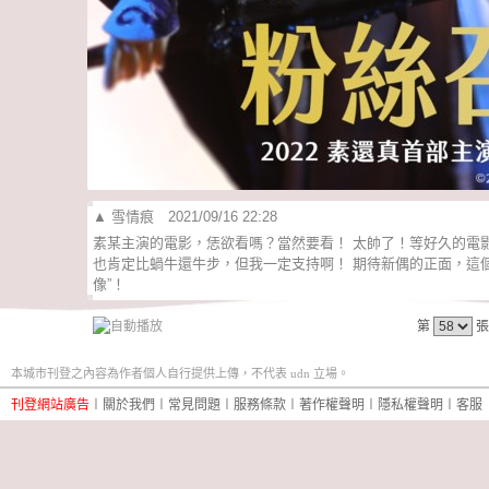
▲
雪情痕
2021/09/16 22:28
素某主演的電影，恁欲看嗎？當然要看！ 太帥了！等好久的電
也肯定比蝸牛還牛步，但我一定支持啊！ 期待新偶的正面，這
像”！
第
張
本城市刊登之內容為作者個人自行提供上傳，不代表 udn 立場。
刊登網站廣告
︱
關於我們
︱
常見問題
︱
服務條款
︱
著作權聲明
︱
隱私權聲明
︱
客服