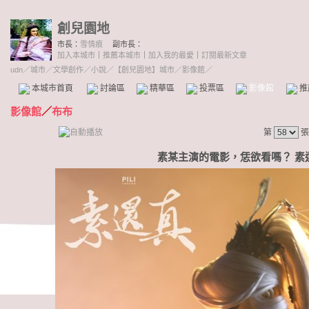
創兒園地
市長：
雪情痕
副市長：
加入本城市
｜
推薦本城市
｜
加入我的最愛
｜
訂閱最新文章
udn
／
城市
／
文學創作
／
小說
／
【創兒園地】城市
／影像館／
本城市首頁
討論區
精華區
投票區
影像館
推
影像館
／
布布
第
張
素某主演的電影，恁欲看嗎？ 素