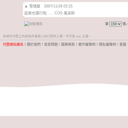
▲
雪情痕
2007/11/29 03:25
這張也還行啦...... COS:風采鈴
第
張
本城市刊登之內容為作者個人自行提供上傳，不代表 udn 立場。
刊登網站廣告
︱
關於我們
︱
常見問題
︱
服務條款
︱
著作權聲明
︱
隱私權聲明
︱
客服