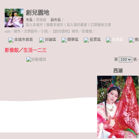
創兒園地
市長：
雪情痕
副市長：
加入本城市
｜
推薦本城市
｜
加入我的最愛
｜
訂閱最新文章
udn
／
城市
／
文學創作
／
小說
／
【創兒園地】城市
／影像館／
本城市首頁
討論區
精華區
投票區
影像館
推
影像館
／
生活一二三
第
張
西湖