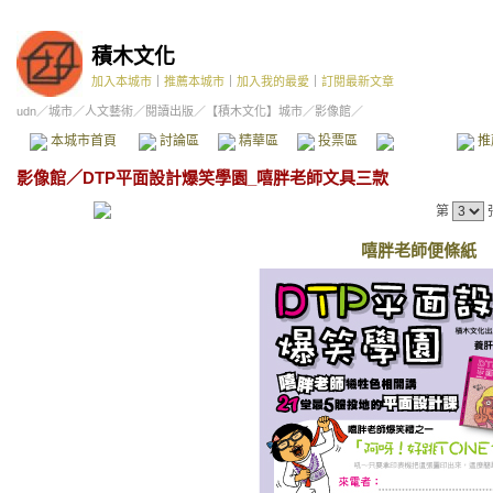
積木文化
加入本城市
｜
推薦本城市
｜
加入我的最愛
｜
訂閱最新文章
udn
／
城市
／
人文藝術
／
閱讀出版
／
【積木文化】城市
／影像館／
本城市首頁
討論區
精華區
投票區
影像館
推
影像館
／
DTP平面設計爆笑學園_嘻胖老師文具三款
第
嘻胖老師便條紙