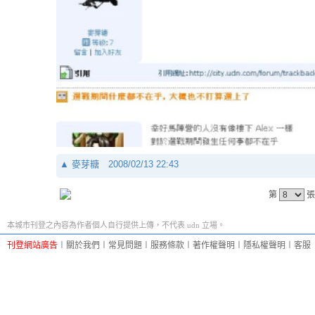
▲
麥芽糖
2008/02/13 22:43
第
張
本城市刊登之內容為作者個人自行提供上傳，不代表 udn 立場。
刊登網站廣告
︱
關於我們
︱
常見問題
︱
服務條款
︱
著作權聲明
︱
隱私權聲明
︱
客服