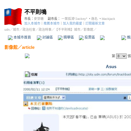
不平則鳴
市長：
麥芽糖
副市長：
一葉孤鴻*Jackey*
、
逸名
、
blackjack
加入本城市
｜
推薦本城市
｜
加入我的最愛
｜
訂閱最新文章
udn
／
城市
／
政治社會
／
政治時事
／
【不平則鳴】城市
／影像館／
本城市首頁
討論區
精華區
投票區
影像館
推
影像館
／
article
第
張
Asus