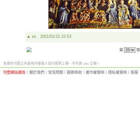
▲
ez
2011/01/15 22:53
第
張
本城市刊登之內容為作者個人自行提供上傳，不代表 udn 立場。
刊登網站廣告
︱
關於我們
︱
常見問題
︱
服務條款
︱
著作權聲明
︱
隱私權聲明
︱
客服