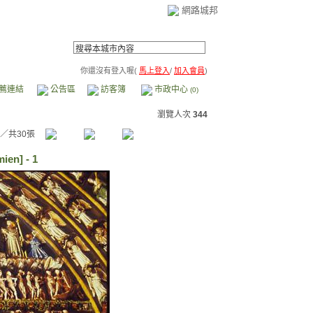
網路城邦
你還沒有登入喔(
馬上登入
/
加入會員
)
薦連結
公告區
訪客簿
市政中心
(0)
瀏覽人次
344
／共30張
en] - 1