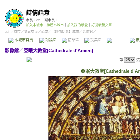
詩情話意
市長：
ez
副市長：
加入本城市
｜
推薦本城市
｜
加入我的最愛
｜
訂閱最新文章
udn
／
城市
／
情感交流
／
心靈
／
【詩情話意】城市
／影像館／
本城市首頁
討論區
精華區
投票區
影像館
推
影像館
／
亞眠大教堂[Cathedrale d'Amien]
第
張
亞眠大教堂[Cathedrale d'Ami