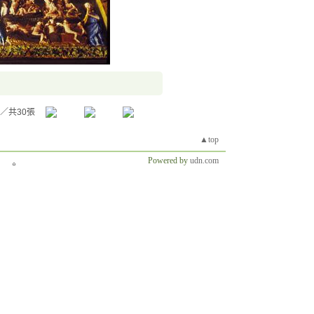
／共30張
▲top
Powered by
udn.com