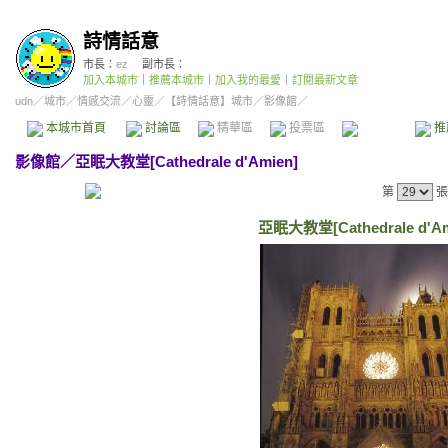
詩情話意
市長：
ez
副市長：
加入本城市
｜
推薦本城市
｜
加入我的最愛
｜
訂閱最新文章
udn
／
城市
／
情感交流
／
心靈
／
【詩情話意】城市
／影像館／
本城市首頁
討論區
精華區
投票區
影像館
推
影像館
／
亞眠大教堂[Cathedrale d'Amien]
第
張
亞眠大教堂[Cathedrale d'Ami