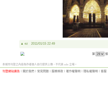
▲
ez
2011/01/15 22:49
第
張
本城市刊登之內容為作者個人自行提供上傳，不代表 udn 立場。
刊登網站廣告
︱
關於我們
︱
常見問題
︱
服務條款
︱
著作權聲明
︱
隱私權聲明
︱
客服