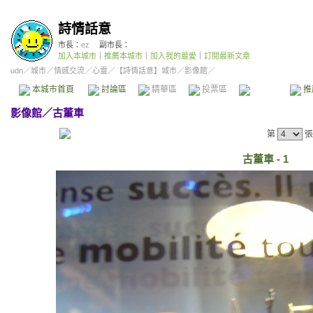
詩情話意
市長：
ez
副市長：
加入本城市
｜
推薦本城市
｜
加入我的最愛
｜
訂閱最新文章
udn
／
城市
／
情感交流
／
心靈
／
【詩情話意】城市
／影像館／
本城市首頁
討論區
精華區
投票區
影像館
推
影像館
／
古董車
第
張
古董車 - 1