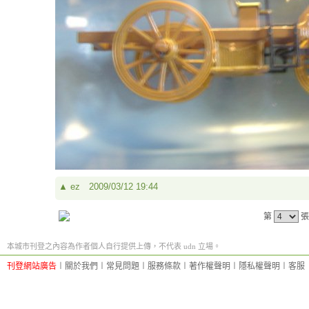
▲
ez
2009/03/12 19:44
第
張
本城市刊登之內容為作者個人自行提供上傳，不代表 udn 立場。
刊登網站廣告
︱
關於我們
︱
常見問題
︱
服務條款
︱
著作權聲明
︱
隱私權聲明
︱
客服