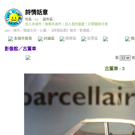
詩情話意
市長：
ez
副市長：
加入本城市
｜
推薦本城市
｜
加入我的最愛
｜
訂閱最新文章
udn
／
城市
／
情感交流
／
心靈
／
【詩情話意】城市
／影像館／
本城市首頁
討論區
精華區
投票區
影像館
推
影像館
／
古董車
第
張
古董車 - 3