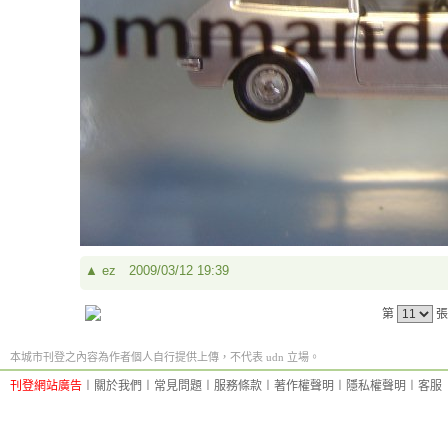
▲
ez
2009/03/12 19:39
第
張
本城市刊登之內容為作者個人自行提供上傳，不代表 udn 立場。
刊登網站廣告
︱
關於我們
︱
常見問題
︱
服務條款
︱
著作權聲明
︱
隱私權聲明
︱
客服