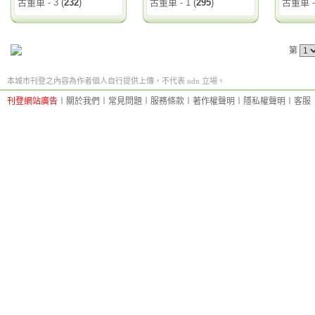
古董車 - 3
(
232
)
古董車 - 1
(
295
)
古董車 -
第
本城市刊登之內容為作者個人自行提供上傳，不代表 udn 立場。
刊登網站廣告
︱
關於我們
︱
常見問題
︱
服務條款
︱
著作權聲明
︱
隱私權聲明
︱
客服