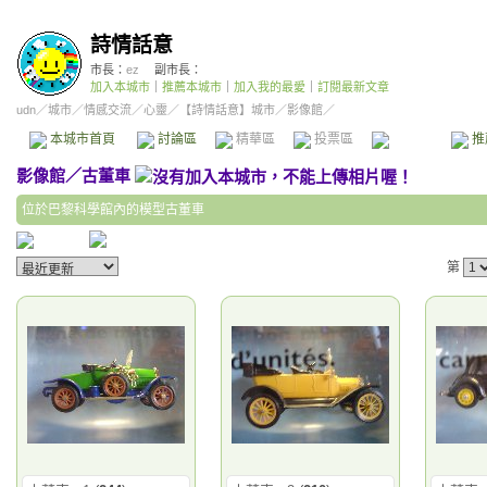
詩情話意
市長：
ez
副市長：
加入本城市
｜
推薦本城市
｜
加入我的最愛
｜
訂閱最新文章
udn
／
城市
／
情感交流
／
心靈
／
【詩情話意】城市
／影像館／
本城市首頁
討論區
精華區
投票區
影像館
推
影像館
／
古董車
位於巴黎科學館內的模型古董車
第