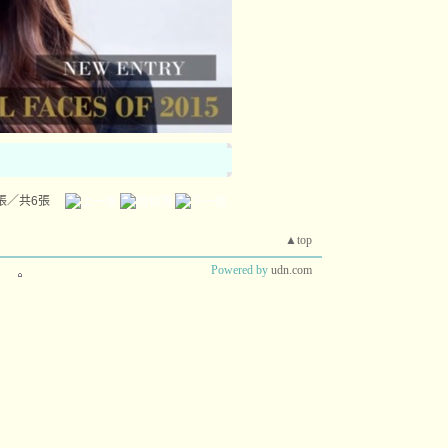
張／共6張
▲top
Powered by
udn.com