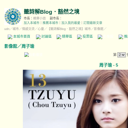
籤詩解Blog．豁然之境
市長：
維摩小詰
副市長：
加入本城市
｜
推薦本城市
｜
加入我的最愛
｜
訂閱最新文章
udn
／
城市
／
情感交流
／
心靈
／
【籤詩解Blog．豁然之境】城市
／影像館／
本城市首頁
討論區
精華區
投票區
影像館
推
影像館
／
周子瑜
第
周子瑜 - 5