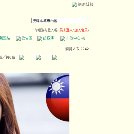
網路城邦
你還沒有登入喔(
馬上登入
/
加入會員
)
薦連結
公告區
訪客簿
市政中心
(0)
瀏覽人次
2242
張／共6張