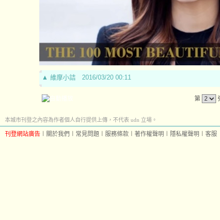
▲
維摩小詰
2016/03/20 00:11
第
本城市刊登之內容為作者個人自行提供上傳，不代表 udn 立場。
刊登網站廣告
︱
關於我們
︱
常見問題
︱
服務條款
︱
著作權聲明
︱
隱私權聲明
︱
客服