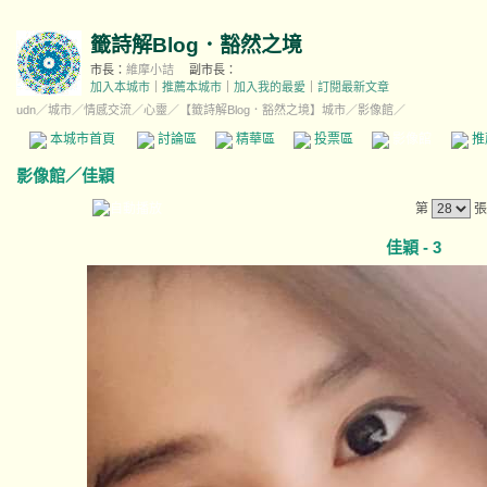
籤詩解Blog．豁然之境
市長：
維摩小詰
副市長：
加入本城市
｜
推薦本城市
｜
加入我的最愛
｜
訂閱最新文章
udn
／
城市
／
情感交流
／
心靈
／
【籤詩解Blog．豁然之境】城市
／影像館／
本城市首頁
討論區
精華區
投票區
影像館
推
影像館
／
佳穎
第
張
佳穎 - 3