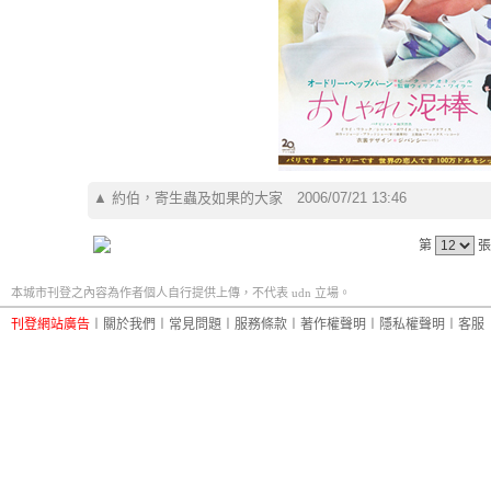
▲
約伯，寄生蟲及如果的大家
2006/07/21 13:46
第
張
本城市刊登之內容為作者個人自行提供上傳，不代表 udn 立場。
刊登網站廣告
︱
關於我們
︱
常見問題
︱
服務條款
︱
著作權聲明
︱
隱私權聲明
︱
客服