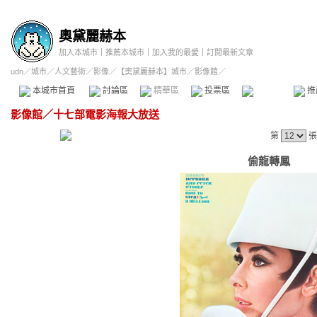
奧黛麗赫本
加入本城市
｜
推薦本城市
｜
加入我的最愛
｜
訂閱最新文章
udn
／
城市
／
人文藝術
／
影像
／
【奧黛麗赫本】城市
／影像館／
本城市首頁
討論區
精華區
投票區
影像館
推
影像館
／
十七部電影海報大放送
第
張
偷龍轉鳳