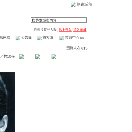
網路城邦
你還沒有登入喔(
馬上登入
/
加入會員
)
薦連結
公告區
訪客簿
市政中心
(0)
瀏覽人次
615
／共10張