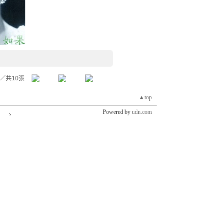
／共10張
▲top
Powered by
udn.com