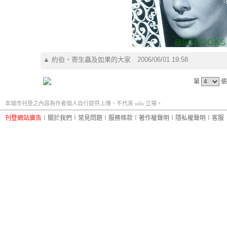
▲
約伯，寄生蟲及如果的大家
2006/06/01 19:58
第
張
本城市刊登之內容為作者個人自行提供上傳，不代表 udn 立場。
刊登網站廣告
︱
關於我們
︱
常見問題
︱
服務條款
︱
著作權聲明
︱
隱私權聲明
︱
客服