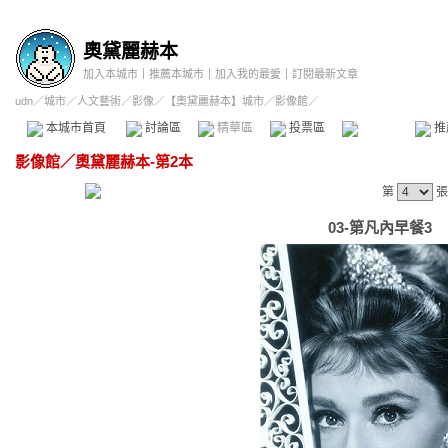
奧黛麗赫本
加入本城市
｜
推薦本城市
｜
加入我的最愛
｜
訂閱最新文章
udn
／
城市
／
人文藝術
／
影像
／
【奧黛麗赫本】城市
／影像館／
本城市首頁
討論區
精華區
投票區
影像館
推
影像館
／
奧黛麗赫本-第2本
第
張
03-第凡內早餐3