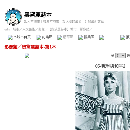
奧黛麗赫本
加入本城市
｜
推薦本城市
｜
加入我的最愛
｜
訂閱最新文章
udn
／
城市
／
人文藝術
／
影像
／
【奧黛麗赫本】城市
／影像館／
本城市首頁
討論區
精華區
投票區
影像館
推
影像館
／
奧黛麗赫本-第1本
第
張
05-戰爭與和平2