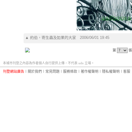
▲
約伯，寄生蟲及如果的大家
2006/06/01 19:45
第
張
本城市刊登之內容為作者個人自行提供上傳，不代表 udn 立場。
刊登網站廣告
︱
關於我們
︱
常見問題
︱
服務條款
︱
著作權聲明
︱
隱私權聲明
︱
客服