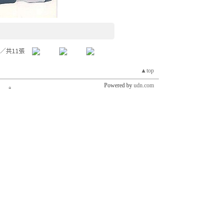
／共11張
▲top
Powered by
udn.com