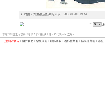
▲
約伯，寄生蟲及如果的大家
2006/06/01 19:44
第
張
本城市刊登之內容為作者個人自行提供上傳，不代表 udn 立場。
刊登網站廣告
︱
關於我們
︱
常見問題
︱
服務條款
︱
著作權聲明
︱
隱私權聲明
︱
客服