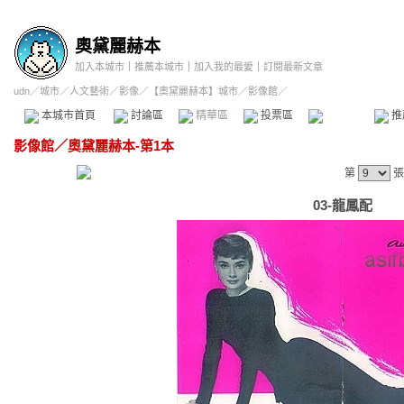
奧黛麗赫本
加入本城市
｜
推薦本城市
｜
加入我的最愛
｜
訂閱最新文章
udn
／
城市
／
人文藝術
／
影像
／
【奧黛麗赫本】城市
／影像館／
本城市首頁
討論區
精華區
投票區
影像館
推
影像館
／
奧黛麗赫本-第1本
第
張
03-龍鳳配