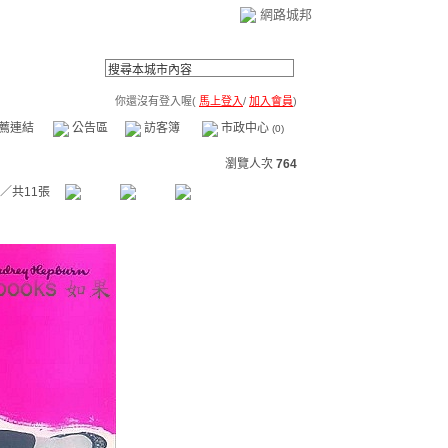
網路城邦
你還沒有登入喔(
馬上登入
/
加入會員
)
薦連結
公告區
訪客簿
市政中心
(0)
瀏覽人次
764
／共11張