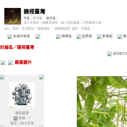
鏡裡臺灣
市長：
麥芽糖
副市長：
加入本城市
｜
推薦本城市
｜
加入我的最愛
｜
訂閱最新文章
udn
／
城市
／
生活時尚
／
收集嗜好
／
【鏡裡臺灣】城市
／討論區／
本城市首頁
討論區
精華區
投票區
影像館
推
討論區
／
鏡裡臺灣
看回應文
鏡裏鏡外
魔菇婆婆
等級：7
留言
｜
加入好友