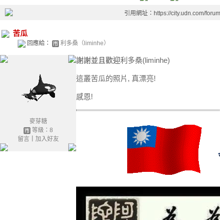
引用網址：https://city.udn.com/foru
苦瓜
回應給：
利多桑（liminhe）
謝謝並且歡迎
利多桑(liminhe)
這叢苦瓜的照片, 真漂亮!
感恩!
麥芽糖
等級：8
留言
｜
加入好友