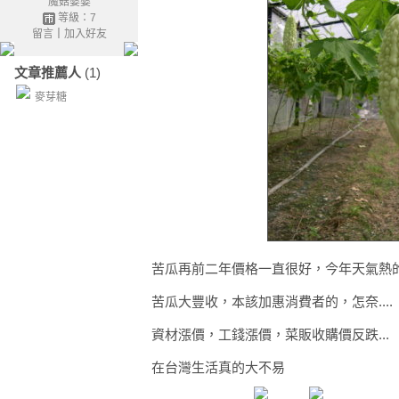
魔菇婆婆
等級：7
留言
｜
加入好友
文章推薦人
(1)
麥芽糖
苦瓜再前二年價格一直很好，今年天氣熱的.
苦瓜大豐收，本該加惠消費者的，怎奈....
資材漲價，工錢漲價，菜販收購價反跌...
在台灣生活真的大不易