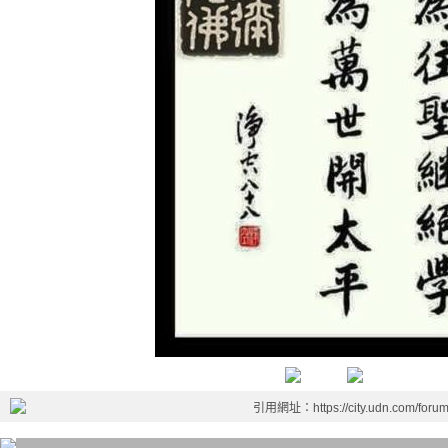
引用網址：https://city.udn.com/foru