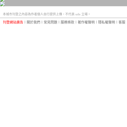
本城市刊登之內容為作者個人自行提供上傳，不代表 udn 立場。
刊登網站廣告
︱
關於我們
︱
常見問題
︱
服務條款
︱
著作權聲明
︱
隱私權聲明
︱
客服