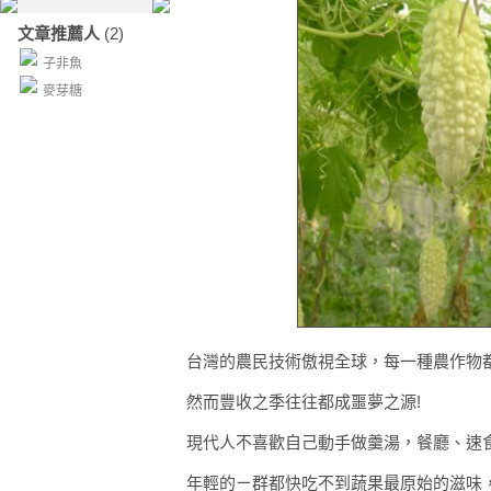
文章推薦人
(2)
子非魚
麥芽糖
台灣的農民技術傲視全球，每一種農作物
然而豐收之季往往都成噩夢之源!
現代人不喜歡自己動手做羹湯，餐廳、速
年輕的ㄧ群都快吃不到蔬果最原始的滋味