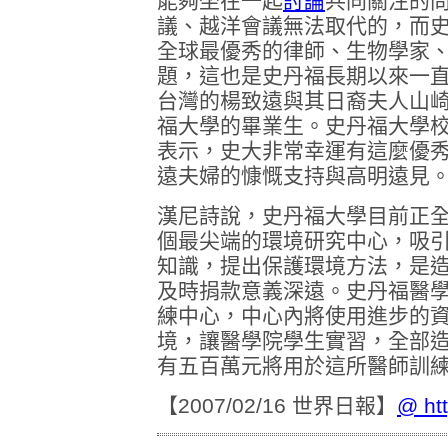
能夠坐在一起
討論
共同關注的
議、越洋會議無法取代的，而
全球最優秀的律師、生物學家
題，這也是史丹福長期以來一
台灣的楊致遠與其日裔夫人山崎秋子(
福大學的畢業生。史丹福大學校長漢尼
表示，史大非常幸運有這麼優
遠夫婦的慷慨支持與高明遠見
漢尼詩說，史丹福大學目前正
個最尖端的環境研究中心，吸
知識，提出保護環境方法，是
及時捐款意義深遠。史丹福醫
練中心，中心內將使用進步的
境，讓醫學院學生實習，全部
有五百萬元將用於這所醫師訓
【2007/02/16 世界日報】
@
ht