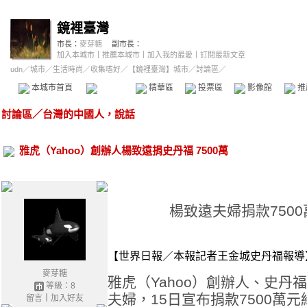
鏡裡臺灣
市長：
麥芽糖
副市長：
加入本城市
｜
推薦本城市
｜
加入我的最愛
｜
訂閱最新文章
udn
／
城市
／
生活時尚
／
收集嗜好
／
【鏡裡臺灣】城市
／討論區／
本城市首頁
討論區
精華區
投票區
影像館
推
討論區
／
台灣的中國人，說話
雅虎（Yahoo）創辦人楊致遠捐史丹福 7500萬
楊致遠夫婦捐款750
【世界日報／本報記者王金城史丹福報導
麥芽糖
雅虎（Yahoo）創辦人、史丹福
等級：8
夫婦，15日宣布捐款7500萬
留言
｜
加入好友