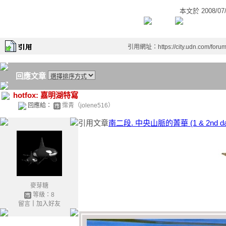
本文於
2008/0
引用網址：https://city.udn.com/foru
回應文章
hotfox: 嘉明湖特寫
回應給：
霈青（jolene516）
引用文章
南二段. 中央山脈的菁華 (1 & 2nd da
麥芽糖
等級：8
留言
｜
加入好友