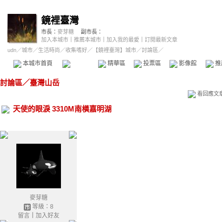
鏡裡臺灣
市長：
麥芽糖
副市長：
加入本城市
｜
推薦本城市
｜
加入我的最愛
｜
訂閱最新文章
udn
／
城市
／
生活時尚
／
收集嗜好
／
【鏡裡臺灣】城市
／討論區／
本城市首頁
討論區
精華區
投票區
影像館
推
討論區
／
臺灣山岳
看回應文
天使的眼淚 3310M南橫嘉明湖
麥芽糖
等級：8
留言
｜
加入好友