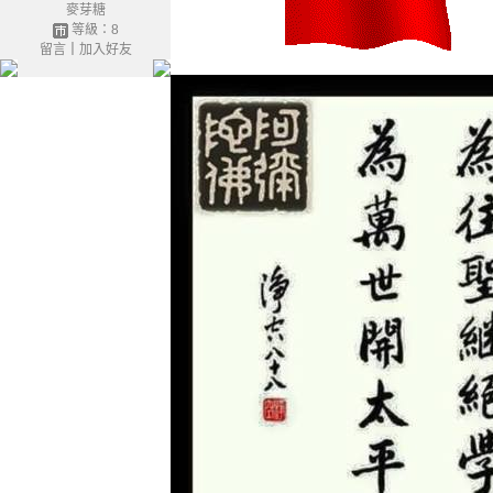
麥芽糖
等級：8
留言
｜
加入好友