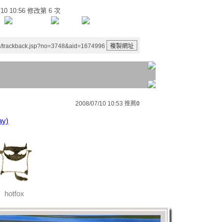
7/10 10:56 修改第 6 次
m/trackback.jsp?no=3748&aid=1674996
2008/07/10 10:53
推薦
0
y)
hotfox