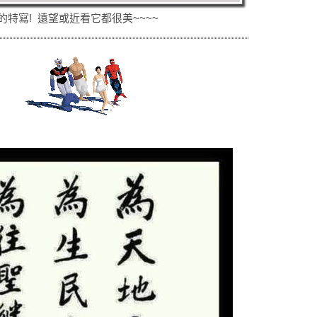
特寫! 遠望或近看它都很美~~~~