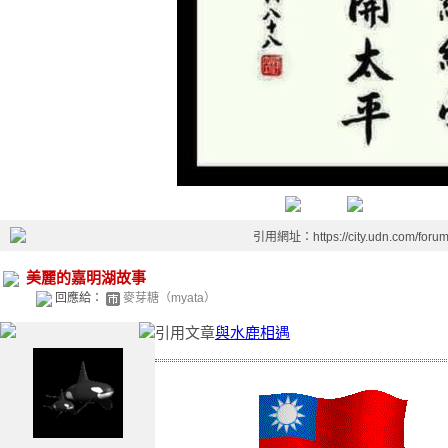
引用網址：https://city.udn.com/foru
美麗的嘉明湖故事
回應給：
麥芽糖（myata）
引用文章
與水鹿相遇