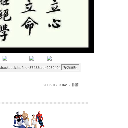
m/trackback.jsp?no=3748&aid=2939404
2006/10/13 04:17
推薦
0