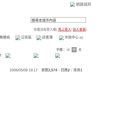
網路城邦
你還沒有登入喔(
馬上登入
/
加入會員
)
薦連結
公告區
訪客簿
市政中心
(0)
字體：
小
中
大
章
2006/05/09 19:17 瀏覽
2,574
｜回應
2
｜
推薦
1