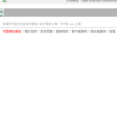
引用網址：https://city.udn.com/foru
本城市刊登之內容為作者個人自行提供上傳，不代表 udn 立場。
刊登網站廣告
︱
關於我們
︱
常見問題
︱
服務條款
︱
著作權聲明
︱
隱私權聲明
︱
客服