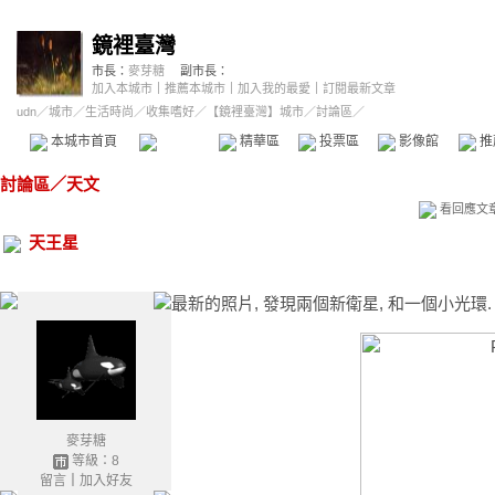
鏡裡臺灣
市長：
麥芽糖
副市長：
加入本城市
｜
推薦本城市
｜
加入我的最愛
｜
訂閱最新文章
udn
／
城市
／
生活時尚
／
收集嗜好
／
【鏡裡臺灣】城市
／討論區／
本城市首頁
討論區
精華區
投票區
影像館
推
討論區
／
天文
看回應文
天王星
最新的照片, 發現兩個新衛星, 和一個小光環.
麥芽糖
等級：8
留言
｜
加入好友