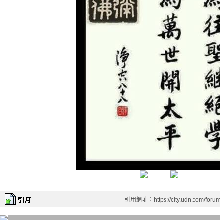
引用網址：https://city.udn.com/foru