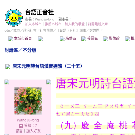
台語正音社
市長：
Wang ju-fong
副市長：
加入本城市
｜
推薦本城市
｜
加入我的最愛
｜
訂閱最新文章
udn
／
城市
／
政治社會
／
社會團體
／
【台語正音社】城市
／討論區／
本城市首頁
討論區
精華區
投票區
影像館
推
討論區
／
不分版
唐宋元明詩台語漢音選讀（二十五）
唐宋元明詩台語
ㄍ一ㄨ二
ㄎㄧㄥ三 ㄗㄨㄢ五
ㄚ
七 ㄏ烏ㄥ一 ㄉㄝㄍ四
Wang ju-fong
（九）慶
全
庵
桃
等級：7
留言
｜
加入好友