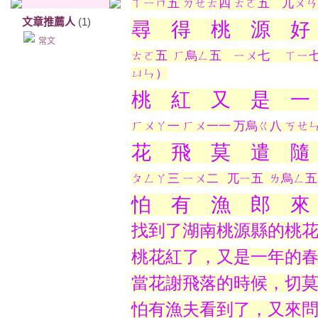
ㄒㄧㄇ五 ㄉㄝㄊ四 ㄊㄛ五 兀ㄨ
文章推薦人
(1)
尋 得 桃 源 好
常文
ㄊㄛ五
ㄏ烏ㄥ五 ㄧㄨ七 ㄒㄧ
ㄩㄣ）
桃 紅 又 是 一
ㄏㄨㄚ一 ㄏㄨ一一 万烏ㄍ八 ㄎㄝ
花 飛 莫 遣 隨
ㄆㄥㄚ三 ㄧㄨ二
兀ㄧ五
ㄌ烏ㄥ五
怕 有 漁 郎 來
找到了湖南桃源縣的桃
桃花紅了，又是一年的
當花謝飛落的時候，切
怕有漁夫看到了，又來