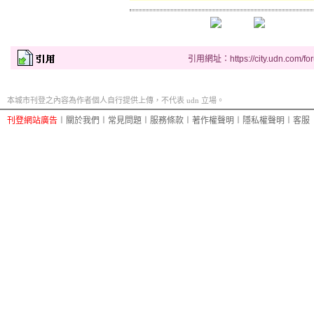
引用網址：https://city.udn.com/fo
本城市刊登之內容為作者個人自行提供上傳，不代表 udn 立場。
刊登網站廣告
︱
關於我們
︱
常見問題
︱
服務條款
︱
著作權聲明
︱
隱私權聲明
︱
客服