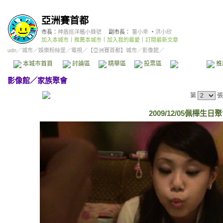
亞洲賽首都
市長：
神盾巡洋艦小鋒號
副市長：
董小乖
、
洪小欣
加入本城市
｜
推薦本城市
｜
加入我的最愛
｜
訂閱最新文章
udn
／
城市
／
娛樂粉絲堡
／
電視
／
【亞洲賽首都】城市
／影像館／
本城市首頁
討論區
精華區
投票區
影像館
推
影像館
／
家族聚會
第
張
2009/12/05佩樺生日