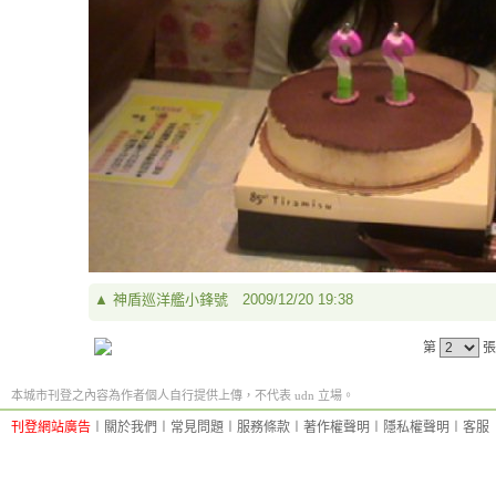
▲
神盾巡洋艦小鋒號
2009/12/20 19:38
第
張
本城市刊登之內容為作者個人自行提供上傳，不代表 udn 立場。
刊登網站廣告
︱
關於我們
︱
常見問題
︱
服務條款
︱
著作權聲明
︱
隱私權聲明
︱
客服