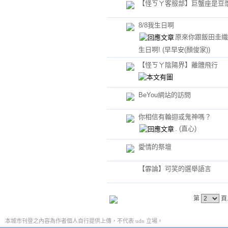
【怪ㄎㄚ客服部】巨蟹座是豆
8/8我生日啊
原來你跟飯田圭織
生日啊!
(早早安(顏俊家))
【怪ㄎㄚ陰陽界】離體飛行
BeYou網站的訪問
你相信有輪迴或鬼神嗎？
.
(直心)
愛情的祭壇
【霏論】可笑的選舉語言
第
頁
本城市刊登之內容為作者個人自行提供上傳，不代表 udn 立場。