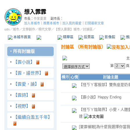
想入霏霏
市長：
作家夏霏
副市長：
加入本城市
｜
推薦本城市
｜
加入我的最愛
｜
訂閱最新文章
udn
／
城市
／
文學創作
／
現代文學
／
【想入霏霏】城市
／討論區／
本城市首頁
討論區
精華區
投票區
影像館
推
討論區
（
所有討論版
）
‧
所有討論版
主
‧
【霏小說】
第
頁
‧
【霏，議世界】
標示
心情
討論主題
‧
【霏愛，論】
【怪ㄎㄚ客服部】雙魚座是奶
‧
【霏詩】
【霏小說】Happy Ending
‧
【視野】
【怪ㄎㄚ陰陽界】小雯，人體
達
‧
【繼續白濫五千年】
[夏霏催眠]為什麼我選擇你當