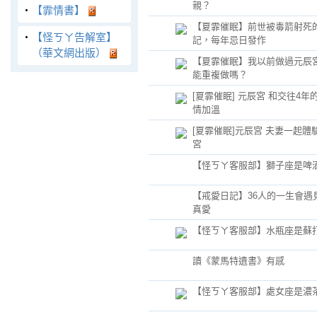
親？
‧
【霏情書】
【夏霏催眠】前世被毒箭射死
‧
【怪ㄎㄚ告解室】
記，每年忌日發作
（華文網出版）
【夏霏催眠】我以前做過元辰
能重複做嗎？
[夏霏催眠] 元辰宮 和交往4年
情加溫
[夏霏催眠]元辰宮 夫妻一起體
宮
【怪ㄎㄚ客服部】獅子座是啤
【戒愛日記】36人的一生會遇
真愛
【怪ㄎㄚ客服部】水瓶座是蘇
讀《蒙馬特遺書》有感
【怪ㄎㄚ客服部】處女座是濃