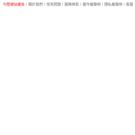
刊登網站廣告
︱
關於我們
︱
常見問題
︱
服務條款
︱
著作權聲明
︱
隱私權聲明
︱
客服