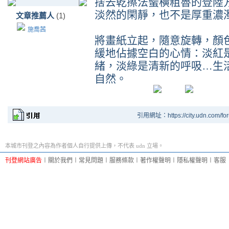
捨去乾擦法蠻橫粗魯的登陸
淡然的閑靜，也不是厚重濃
文章推薦人
(1)
施喬茜
將畫紙立起，隨意旋轉，顏
緩地佔據空白的心情：淡紅
緒，淡綠是清新的呼吸…生
自然。
引用網址：https://city.udn.com/fo
本城市刊登之內容為作者個人自行提供上傳，不代表 udn 立場。
刊登網站廣告
︱
關於我們
︱
常見問題
︱
服務條款
︱
著作權聲明
︱
隱私權聲明
︱
客服