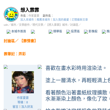
想入霏霏
市長：
作家夏霏
副市長：
加入本城市
｜
推薦本城市
｜
加入我的最愛
｜
訂閱最新文章
udn
／
城市
／
文學創作
／
現代文學
／
【想入霏霏】城市
／討論區／
本城市首頁
討論區
精華區
投票區
影像館
推
討論區
／
【霏情書】
霏筆記：弄彩
喜歡在畫水彩時用渲染法。
塗上一層清水，再輕輕滴上
看著顏色沿著畫紙紋理擴散
水漸漸染上顏色，像化了妝
作家夏霏
等級：8
留言
｜
加入好友