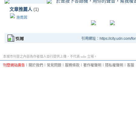
於是按下答錄機，用你的聲音，幫我複
文章推薦人
(1)
施喬茜
引用網址：https://city.udn.com/fo
本城市刊登之內容為作者個人自行提供上傳，不代表 udn 立場。
刊登網站廣告
︱
關於我們
︱
常見問題
︱
服務條款
︱
著作權聲明
︱
隱私權聲明
︱
客服