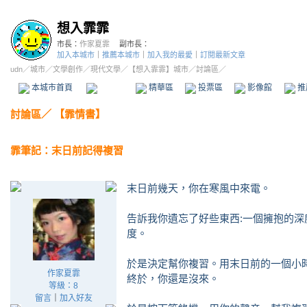
想入霏霏
市長：
作家夏霏
副市長：
加入本城市
｜
推薦本城市
｜
加入我的最愛
｜
訂閱最新文章
udn
／
城市
／
文學創作
／
現代文學
／
【想入霏霏】城市
／討論區／
本城市首頁
討論區
精華區
投票區
影像館
推
討論區
／
【霏情書】
霏筆記：末日前記得複習
末日前幾天，你在寒風中來電。
告訴我你遺忘了好些東西:一個擁抱的
度。
於是決定幫你複習。用末日前的一個小
作家夏霏
終於，你還是沒來。
等級：8
留言
｜
加入好友